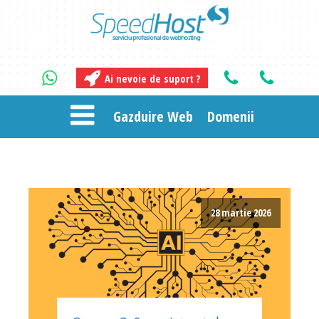
Ai nevoie de suport ?
Gazduire Web
Domenii
28 martie 2026