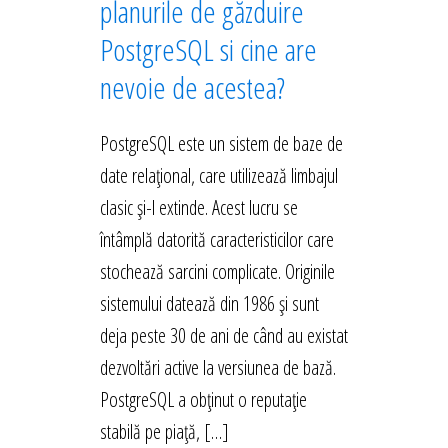
planurile de găzduire
PostgreSQL si cine are
nevoie de acestea?
PostgreSQL este un sistem de baze de
date relațional, care utilizează limbajul
clasic și-l extinde. Acest lucru se
întâmplă datorită caracteristicilor care
stochează sarcini complicate. Originile
sistemului datează din 1986 și sunt
deja peste 30 de ani de când au existat
dezvoltări active la versiunea de bază.
PostgreSQL a obținut o reputație
stabilă pe piață, […]