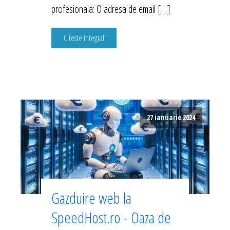
profesionala: O adresa de email […]
Citeste integral
27 ianuarie 2024
Gazduire web la
SpeedHost.ro - Oaza de