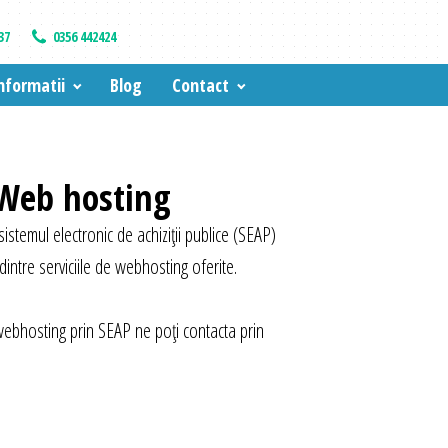
37
0356 442424
nformatii
Blog
Contact
 Web hosting
 sistemul electronic de achiziții publice (SEAP)
dintre serviciile de webhosting oferite.
i webhosting prin SEAP ne poți contacta prin