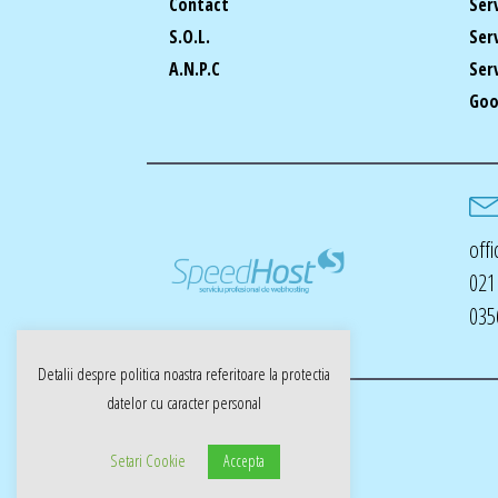
Contact
Ser
S.O.L.
Ser
A.N.P.C
Ser
Goo
off
021
035
Detalii despre politica noastra referitoare la
protectia
datelor cu caracter personal
Copyright © SpeedHost.ro
Setari Cookie
Accepta