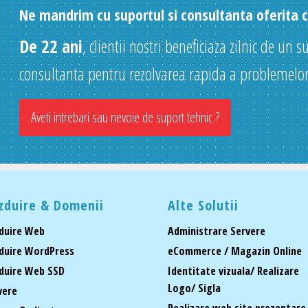
Ne mandrim cu suportul si consultanta oferita cl
De 22 ani
, clientii nostri beneficiaza zilnic de un s
consultanta pentru rezolvarea rapida a problemelor
Aveti intrebari sau nevoie de suport tehnic ?
zduire & Domenii
Alte Solutii
duire Web
Administrare Servere
duire WordPress
eCommerce / Magazin Online
duire Web SSD
Identitate vizuala/ Realizare
Logo/ Sigla
vere
Realizare web site prezentare