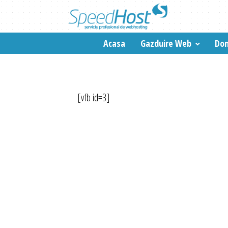
Acasa
Gazduire Web
Dom
[vfb id=3]