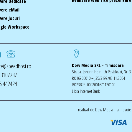
vere Dedicate
vere eMail
vere Jocuri
gle Workspace
ice@speedhost.ro
Dow Media SRL - Timisoara
Strada. Johann Heinrich Pestalozzi, Nr. 3
 3107237
RO16906010 – J35/3199/03.11.2004
6 442424
RO73BREL0002001671170100
Libra Internet Bank
realizat de Dow Media | ai nevoie 