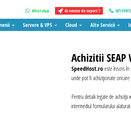
WhatsApp
Ai nevoie de suport ?
021 31072
enii
Servere & VPS
Cloud
Alte Servicii
I
Achizitii SEAP
SpeedHost.ro
este înscris în
unde pot fi achiziționate oricare 
Pentru detalii legate de achiziți
intermediul formularului alaturat.