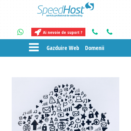
Ai nevoie de suport ?
Gazduire Web
Domenii