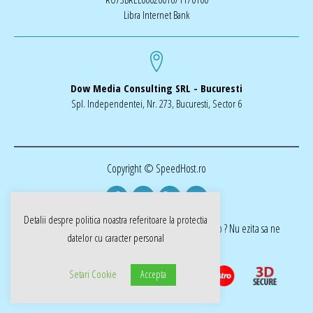
Libra Internet Bank
Dow Media Consulting SRL - Bucuresti
Spl. Independentei, Nr. 273, Bucuresti, Sector 6
Copyright © SpeedHost.ro
Detalii despre politica noastra referitoare la
protectia
realizat de Dow Media | ai nevoie de o pagina web ? Nu ezita sa ne
datelor cu caracter personal
cotactati dow-media.ro
Setari Cookie
Accepta