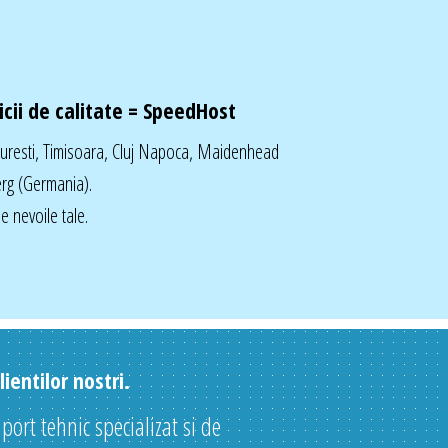
cii de calitate =
SpeedHost
curesti, Timisoara, Cluj Napoca, Maidenhead
rg (Germania).
 nevoile tale.
ientilor nostri.
uport tehnic specializat si de