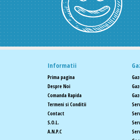
Informatii
Ga
Prima pagina
Gaz
Despre Noi
Gaz
Comanda Rapida
Gaz
Termeni si Conditii
Ser
Contact
Ser
S.O.L.
Ser
A.N.P.C
Ser