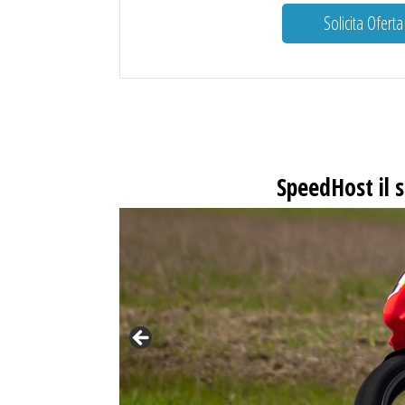
Solicita Oferta
SpeedHost
il