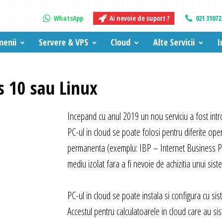
WhatsApp
Ai nevoie de suport ?
021 31072
enii
Servere & VPS
Cloud
Alte Servicii
I
s 10 sau Linux
Incepand cu anul 2019 un nou serviciu a fost intr
PC-ul in cloud se poate folosi pentru diferite oper
permanenta (exemplu: IBP – Internet Business Pro
mediu izolat fara a fi nevoie de achizitia unui sis
PC-ul in cloud se poate instala si configura cu 
Accestul pentru calculatoarele in cloud care au 