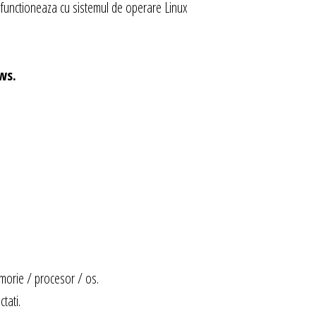
functioneaza cu sistemul de operare Linux
ws.
emorie / procesor / os.
tati.