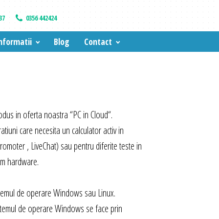
37
0356 442424
nformatii
Blog
Contact
odus in oferta noastra “PC in Cloud“.
atiuni care necesita un calculator activ in
moter , LiveChat) sau pentru diferite teste in
tem hardware.
sistemul de operare Windows sau Linux.
sistemul de operare Windows se face prin