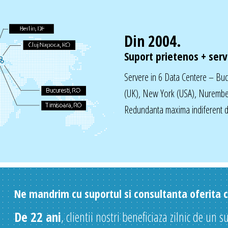
Din 2004.
Suport prietenos + servi
Servere in 6 Data Centere – Bu
(UK), New York (USA), Nurembe
Redundanta maxima indiferent de
Ne mandrim cu suportul si consultanta oferita cl
De 22 ani
, clientii nostri beneficiaza zilnic de un s