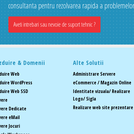
consultanta pentru rezolvarea rapida a problemelor
Aveti intrebari sau nevoie de suport tehnic ?
zduire & Domenii
Alte Solutii
duire Web
Administrare Servere
duire WordPress
eCommerce / Magazin Online
duire Web SSD
Identitate vizuala/ Realizare
Logo/ Sigla
vere
Realizare web site prezentare
vere Dedicate
vere eMail
vere Jocuri