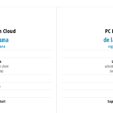
n Cloud
PC 
luna
de l
ata
si
s
e client
achizit
ta)
(i
a
tuit
Sup