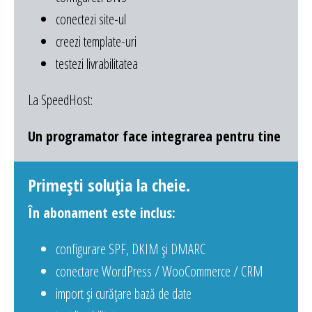
conectezi site-ul
creezi template-uri
testezi livrabilitatea
La SpeedHost:
Un programator face integrarea pentru tine
Primești soluția la cheie.
În abonament este inclus:
configurare SPF, DKIM și DMARC
conectare WordPress / WooCommerce / CRM
import și curățare bază de date