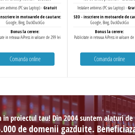
lare antivirus (PC sau Laptop) -
Gratuit
Instalare antivirus (PC sau Laptop) -
Gra
inscriere in motoarele de cautare:
SEO - inscriere in motoarele de ca
Google, Bing, DuckDuckGo
Google, Bing, DuckDuckGo
Bonus la cerere:
Bonus la cerere:
tate in reteaua AiPress in valoare de 299 lei
Publicitate in reteaua AiPress in valoare de
Comanda online
Comanda online
in proiectul tau! Din 2004 suntem alaturi de 
.000 de domenii gazduite. Beneficiaza 