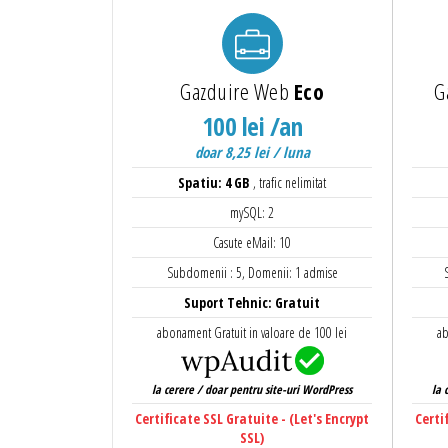
Gazduire Web
Eco
G
100 lei /an
doar 8,25 lei / luna
Spatiu: 4 GB
, trafic nelimitat
mySQL: 2
Casute eMail: 10
Subdomenii : 5, Domenii: 1 admise
Suport Tehnic: Gratuit
abonament Gratuit in valoare de 100 lei
ab
la cerere / doar pentru site-uri WordPress
la 
Certificate SSL Gratuite - (Let's Encrypt
Certi
SSL)