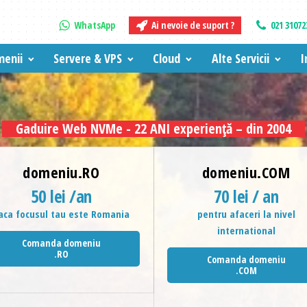
WhatsApp
Ai nevoie de suport ?
021 31072
enii
Servere & VPS
Cloud
Alte Servicii
I
Gaduire Web NVMe - 22 ANI experiență – din 2004
domeniu.RO
domeniu.COM
50 lei /an
70 lei / an
aca focusul tau este Romania
pentru afaceri la nivel
international
Comanda domeniu
.RO
Comanda domeniu
.COM