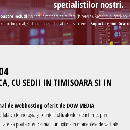
specialistilor nostri.
oastre includ!
Inscriere in motoare de cautare (la cerere), Pachet publicitate onlin
p in timp real, Backup locatie aditionala, Statistici server,
Suport tehnic Gratui
04
, CU SEDII IN TIMISOARA SI IN
onal de webhosting oferit de DOW MEDIA.
tă cu tehnologia și cerințele utilizatorilor de internet prin
e care sa poata oferi cel mai bun uptime in momentele de varf ale