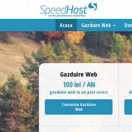
Acasa
Gazduire Web
Dom
Gazduire Web
100 lei / AN
gazduire web la un pret corect
d
Comanda Gazduire
Web