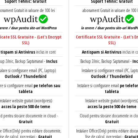
Suport Tehnic: Gratuit
Suport Tehnic: Gratuit
onament Gratuit in valoare de 100 lei
abonament Gratuit in valoare de 100 
cerere / doar pentru site-uri WordPress
la cerere / doar pentru site-uri WordP
ficate SSL Gratuite - (Let's Encrypt
Certificate SSL Gratuite - (Let's E
SSL)
SSL)
tispam si Antivirus
inclus in cont
Antispam si Antivirus
inclus in c
kup Zilnic, Backup Saptamanal -
Inclus
Backup Zilnic, Backup Saptamanal -
Inc
talare si configurare email (PC, Laptop)
Instalare si configurare email (PC, Lap
Outlook / Thunderbird
Outlook / Thunderbird
are si configurare email
pe telefon sau
Instalare si configurare email
pe telefo
tableta
tableta
Instalare website gratuit (wordpress)
Instalare website gratuit (wordpress
acces la peste 500 de teme
acces la peste 500 de teme
d pentru stocare documente in cloud -
Cloud pentru stocare documente in clo
Gratuit
Gratuit
are Office(Only) pentru editare documente,
Instalare Office(Only) pentru editare doc
fise de calcul, prezentari -
Gratuit
fise de calcul, prezentari -
Gratui