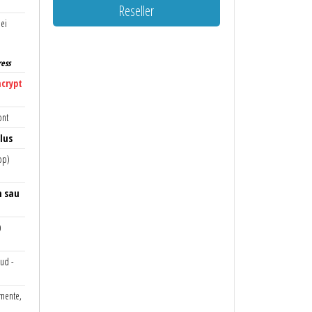
Reseller
lei
ress
ncrypt
ont
lus
top)
n sau
)
ud -
umente,
t