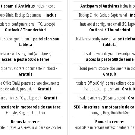
tispam si Antivirus
inclus in cont
Antispam si Antivirus
inclus in c
kup Zilnic, Backup Saptamanal -
Inclus
Backup Zilnic, Backup Saptamanal -
Inc
talare si configurare email (PC, Laptop)
Instalare si configurare email (PC, Lap
Outlook / Thunderbird
Outlook / Thunderbird
are si configurare email
pe telefon sau
Instalare si configurare email
pe telefo
tableta
tableta
Instalare website gratuit (wordpress)
Instalare website gratuit (wordpress
acces la peste 500 de teme
acces la peste 500 de teme
d pentru stocare documente in cloud -
Cloud pentru stocare documente in cl
Gratuit
Gratuit
are Office(Only) pentru editare documente,
Instalare Office(Only) pentru editare doc
fise de calcul, prezentari -
Gratuit
fise de calcul, prezentari -
Gratui
alare antivirus (PC sau Laptop) -
Gratuit
Instalare antivirus (PC sau Laptop) -
Gra
 inscriere in motoarele de cautare:
SEO - inscriere in motoarele de ca
Google, Bing, DuckDuckGo
Google, Bing, DuckDuckGo
Bonus la cerere:
Bonus la cerere:
tate in reteaua AiPress in valoare de 299 lei
Publicitate in reteaua AiPress in valoare de