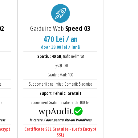
02
Gazduire Web
Speed 03
470 Lei / an
doar 39,08 lei / lună
Spatiu: 40 GB
, trafic nelimitat
mySQL: 30
Casute eMail: 100
e
Subdomenii : nelimitat, Domenii: 5 admise
Suport Tehnic: Gratuit
lei
abonament Gratuit in valoare de 100 lei
ress
la cerere / doar pentru site-uri WordPress
ncrypt
Certificate SSL Gratuite - (Let's Encrypt
SSL)