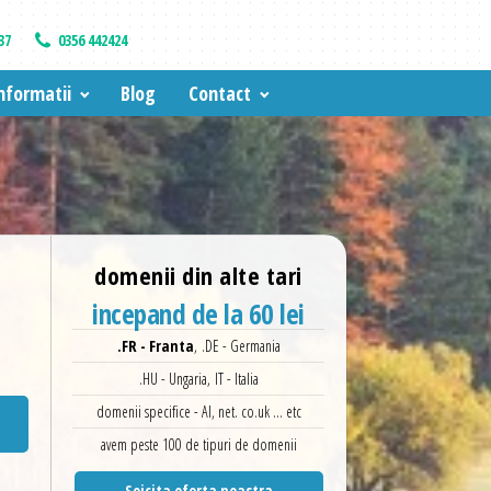
37
0356 442424
nformatii
Blog
Contact
domenii din alte tari
incepand de la 60 lei
.FR - Franta
, .DE - Germania
.HU - Ungaria, IT - Italia
domenii specifice - AI, net. co.uk ... etc
avem peste 100 de tipuri de domenii
Soicita oferta noastra