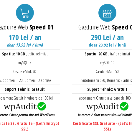
azduire Web
Speed 01
Gazduire Web
Speed 
170 Lei / an
290 Lei / an
doar 13,92 lei / lună
doar 23,92 lei / lună
Spatiu: 10 GB
, trafic nelimitat
Spatiu: 20 GB
, trafic nelimitat
mySQL: 5
mySQL: 10
Casute eMail: 40
Casute eMail: 50
Subdomenii : 20, Domenii: 2 admise
Subdomenii : 20, Domenii: 3 admis
Suport Tehnic: Gratuit
Suport Tehnic: Gratuit
onament Gratuit in valoare de 100 lei
abonament Gratuit in valoare de 100 
cerere / doar pentru site-uri WordPress
la cerere / doar pentru site-uri WordP
ficate SSL Gratuite - (Let's Encrypt
Certificate SSL Gratuite - (Let's E
SSL)
SSL)