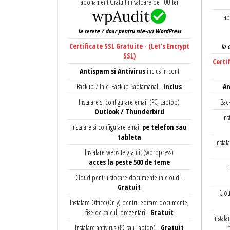
abonament Gratuit in valoare de 100 lei
ab
la cerere / doar pentru site-uri WordPress
Certificate SSL Gratuite - (Let's Encrypt
la 
SSL)
Certi
Antispam si Antivirus
inclus in cont
Backup Zilnic, Backup Saptamanal -
Inclus
An
Instalare si configurare email (PC, Laptop)
Bac
Outlook / Thunderbird
Ins
Instalare si configurare email
pe telefon sau
tableta
Instal
Instalare website gratuit (wordpress)
acces la peste 500 de teme
Cloud pentru stocare documente in cloud -
Gratuit
Clou
Instalare Office(Only) pentru editare documente,
fise de calcul, prezentari -
Gratuit
Instal
Instalare antivirus (PC sau Laptop) -
Gratuit