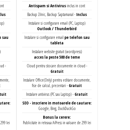
ont
Antispam si Antivirus
inclus in cont
lus
Backup Zilnic, Backup Saptamanal -
Inclus
top)
Instalare si configurare email (PC, Laptop)
Outlook / Thunderbird
n sau
Instalare si configurare email
pe telefon sau
tableta
)
Instalare website gratuit (wordpress)
acces la peste 500 de teme
oud -
Cloud pentru stocare documente in cloud -
Gratuit
umente,
Instalare Office(Only) pentru editare documente,
t
fise de calcul, prezentari -
Gratuit
tuit
Instalare antivirus (PC sau Laptop) -
Gratuit
utare:
SEO - inscriere in motoarele de cautare:
Google, Bing, DuckDuckGo
Bonus la cerere:
 299 lei
Publicitate in reteaua AiPress in valoare de 299 lei