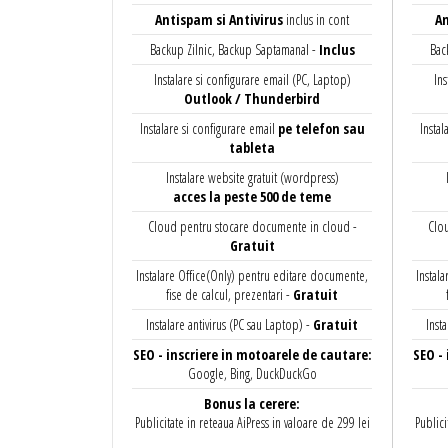
Antispam si Antivirus
inclus in cont
An
Backup Zilnic, Backup Saptamanal -
Inclus
Bac
Instalare si configurare email (PC, Laptop)
Ins
Outlook / Thunderbird
Instalare si configurare email
pe telefon sau
Instal
tableta
Instalare website gratuit (wordpress)
acces la peste 500 de teme
Cloud pentru stocare documente in cloud -
Clou
Gratuit
Instalare Office(Only) pentru editare documente,
Instal
fise de calcul, prezentari -
Gratuit
Instalare antivirus (PC sau Laptop) -
Gratuit
Inst
SEO - inscriere in motoarele de cautare:
SEO -
Google, Bing, DuckDuckGo
Bonus la cerere:
Publicitate in reteaua AiPress in valoare de 299 lei
Publici