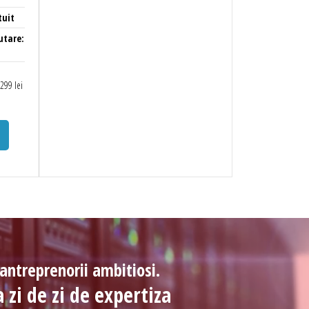
tuit
utare:
 299 lei
antreprenorii ambitiosi.
zi de zi de expertiza