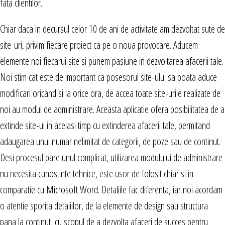
fata clientilor.
Chiar daca in decursul celor 10 de ani de activitate am dezvoltat sute de
site-uri, privim fiecare proiect ca pe o noua provocare. Aducem
elemente noi fiecarui site si punem pasiune in dezvoltarea afacerii tale.
Noi stim cat este de important ca posesorul site-ului sa poata aduce
modificari oricand si la orice ora, de accea toate site-urile realizate de
noi au modul de administrare. Aceasta aplicatie ofera posibilitatea de a
extinde site-ul in acelasi timp cu extinderea afacerii tale, permitand
adaugarea unui numar nelimitat de categorii, de poze sau de continut.
Desi procesul pare unul complicat, utilizarea modulului de administrare
nu necesita cunostinte tehnice, este usor de folosit chiar si in
comparatie cu Microsoft Word. Detaliile fac diferenta, iar noi acordam
o atentie sporita detaliilor, de la elemente de design sau structura
pana la continut, cu scopul de a dezvolta afaceri de succes pentru