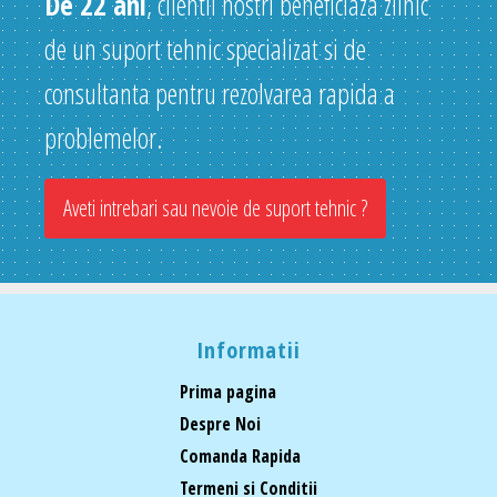
De 22 ani
, clientii nostri beneficiaza zilnic
de un suport tehnic specializat si de
consultanta pentru rezolvarea rapida a
problemelor.
Aveti intrebari sau nevoie de suport tehnic ?
Informatii
Prima pagina
Despre Noi
Comanda Rapida
Termeni si Conditii