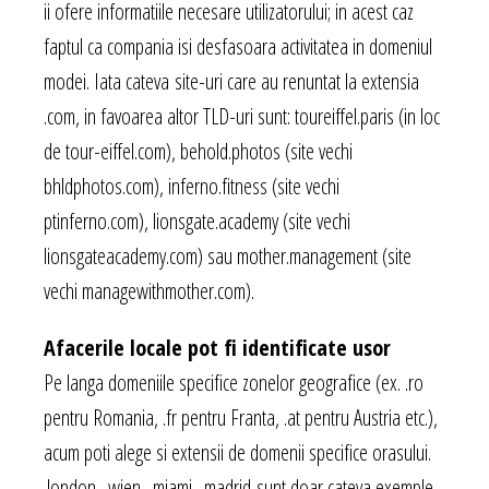
ii ofere informatiile necesare utilizatorului; in acest caz
faptul ca compania isi desfasoara activitatea in domeniul
modei. Iata cateva site-uri care au renuntat la extensia
.com, in favoarea altor TLD-uri sunt: toureiffel.paris (in loc
de tour-eiffel.com), behold.photos (site vechi
bhldphotos.com), inferno.fitness (site vechi
ptinferno.com), lionsgate.academy (site vechi
lionsgateacademy.com) sau mother.management (site
vechi managewithmother.com).
Afacerile locale pot fi identificate usor
Pe langa domeniile specifice zonelor geografice (ex. .ro
pentru Romania, .fr pentru Franta, .at pentru Austria etc.),
acum poti alege si extensii de domenii specifice orasului.
.london, .wien, .miami, .madrid sunt doar cateva exemple.