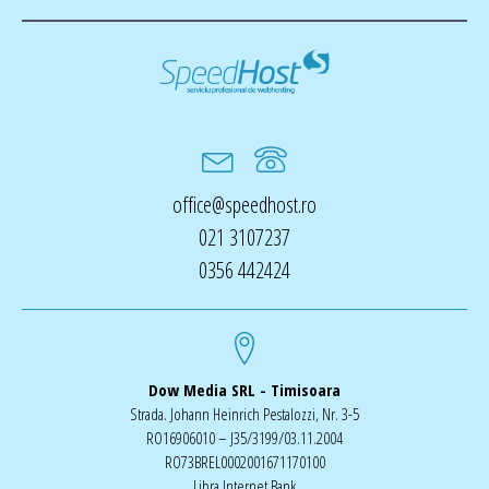
office@speedhost.ro
021 3107237
0356 442424
Dow Media SRL - Timisoara
Strada. Johann Heinrich Pestalozzi, Nr. 3-5
RO16906010 – J35/3199/03.11.2004
RO73BREL0002001671170100
Libra Internet Bank