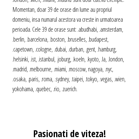
Momentan, doar 39 de orase din lume au propriul
domeniu, insa numarul acestora va creste in urmatoarea
perioada. Cele 39 de orase sunt: .abudhabi, .amsterdam,
.berlin, .barcelona, .boston, .bruselles, .budapest,
.capetown, .cologne, .dubai, .durban, .gent, .hamburg,
.helsinki, .ist, .istanbul, .joburg, .koeln, .kyoto, .la, .london,
.madrid, .melbourne, .miami, .moscow, nagoya, .nyc,
.osaka, .paris, .roma, .sydney, .taipei, .tokyo, .vegas, .wien,
yokohama, .quebec, .rio, .zuerich.
Pasionati
de viteza!