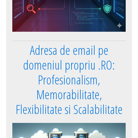
Adresa de email pe
domeniul propriu .RO:
Profesionalism,
Memorabilitate,
Flexibilitate si Scalabilitate