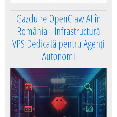
Gazduire OpenClaw AI în
România - Infrastructură
VPS Dedicată pentru Agenți
Autonomi