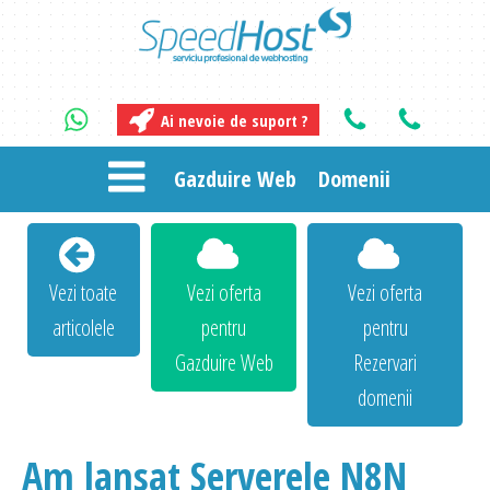
Ai nevoie de suport ?
Gazduire Web
Domenii
Vezi toate
Vezi oferta
Vezi oferta
articolele
pentru
pentru
Gazduire Web
Rezervari
domenii
Am lansat Serverele N8N