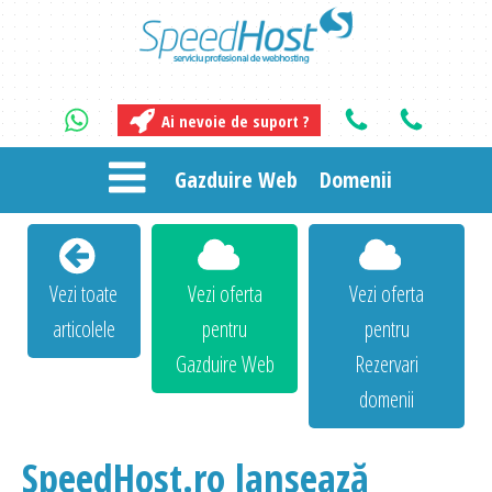
Ai nevoie de suport ?
Gazduire Web
Domenii
Vezi toate
Vezi oferta
Vezi oferta
articolele
pentru
pentru
Gazduire Web
Rezervari
domenii
SpeedHost.ro lansează