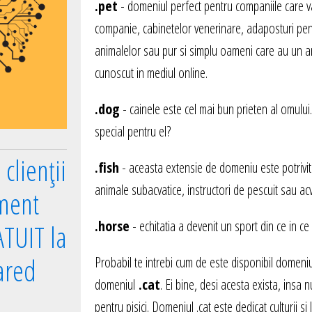
.pet
- domeniul perfect pentru companiile care 
companie, cabinetelor venerinare, adaposturi pent
animalelor sau pur si simplu oameni care au un a
cunoscut in mediul online.
.dog
- cainele este cel mai bun prieten al omului
special pentru el?
clienții
.fish
- aceasta extensie de domeniu este potrivita
animale subacvatice, instructori de pescuit sau acva
ment
.horse
- echitatia a devenit un sport din ce in c
TUIT la
ared
Probabil te intrebi cum de este disponibil domeniu
domeniul
.cat
. Ei bine, desi acesta exista, insa n
pentru pisici. Domeniul .cat este dedicat culturii si