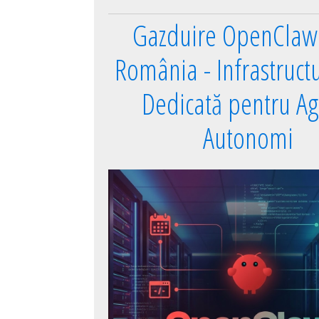
Gazduire OpenClaw 
România - Infrastruct
Dedicată pentru Ag
Autonomi