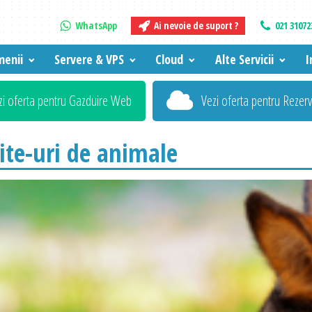
WhatsApp
Ai nevoie de suport ?
021 31072
enii
Servere & VPS
Cloud
Alte Servicii
I
zi oferta pentru Gazduire Web
Vezi oferta pentru Rezer
te-uri de animale