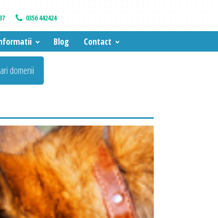
37
0356 442424
nformatii
Blog
Contact
vari domenii