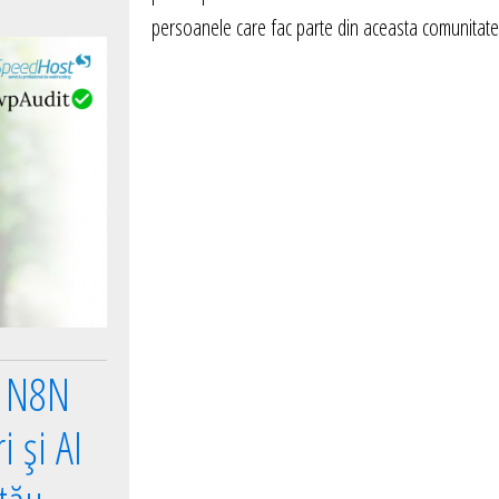
persoanele care fac parte din aceasta comunitate
e N8N
 și AI