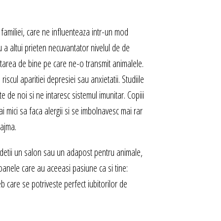
amiliei, care ne influenteaza intr-un mod
au a altui prieten necuvantator nivelul de de
starea de bine pe care ne-o transmit animalele.
ul aparitiei depresiei sau anxietatii. Studiile
te de noi si ne intaresc sistemul imunitar. Copiii
 mici sa faca alergii si se imbolnavesc mai rar
eajma.
, detii un salon sau un adapost pentru animale,
soanele care au aceeasi pasiune ca si tine:
b care se potriveste perfect iubitorilor de