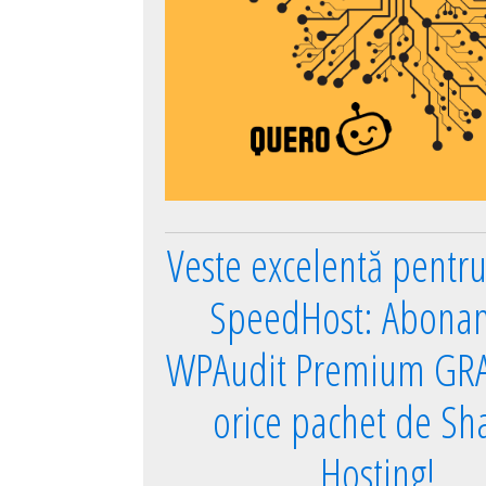
Veste excelentă pentru 
SpeedHost: Abona
WPAudit Premium GRA
orice pachet de Sh
Hosting!