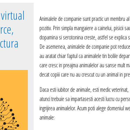
virtual
Animalele de companie sunt practic un membru al f
rce,
pozitiv. Prin simpla mangaiere a cainelui, pisicii s
dopamina si serotonina creste, astfel se explica 
uctura
De asemenea, animalele de companie pot reduce risc
au aratat chiar faptul ca animalele tin bolile depar
care cresc in preajma animalelor au sanse mult mai
decat copiii care nu au crescut cu un animal in pr
Daca esti iubitor de animale, esti medic veterinat
atunci trebuie sa impartasesti acesti lucru cu per
ingrijirea animalelor. Acum poti alege domeniul we
animale: