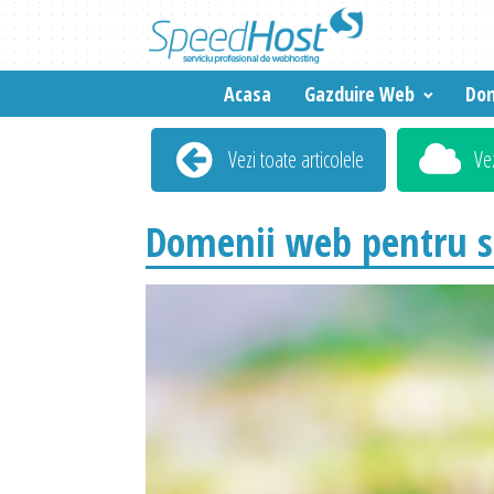
Acasa
Gazduire Web
Dom
Vezi toate articolele
Ve
Domenii web pentru si