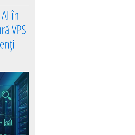
AI în
ură VPS
enți