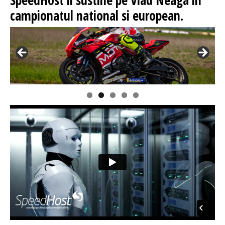
SpeedHost
il sustine pe Vlad Neaga in
campionatul national si european.