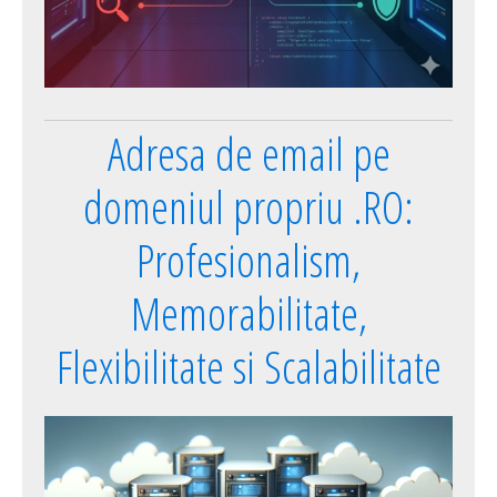
Adresa de email pe
domeniul propriu .RO:
Profesionalism,
Memorabilitate,
Flexibilitate si Scalabilitate