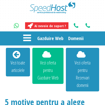
Ai nevoie de suport ?
Gazduire Web
Domenii
Vezi toate
Vezi oferta
Vezi oferta
articolele
pentru
pentru
Gazduire Web
Rezervari
domenii
5 motive pentru a alege