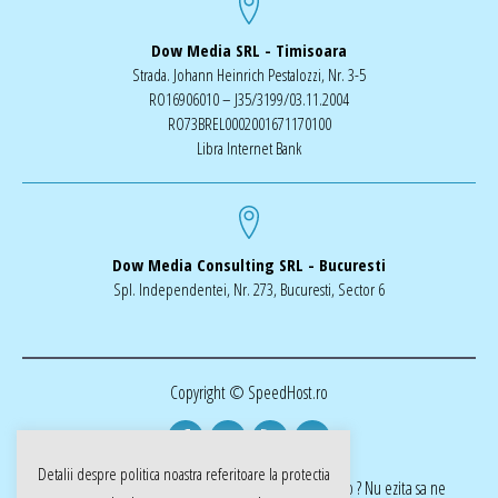
Dow Media SRL - Timisoara
Strada. Johann Heinrich Pestalozzi, Nr. 3-5
RO16906010 – J35/3199/03.11.2004
RO73BREL0002001671170100
Libra Internet Bank
Dow Media Consulting SRL - Bucuresti
Spl. Independentei, Nr. 273, Bucuresti, Sector 6
Copyright © SpeedHost.ro
Detalii despre politica noastra referitoare la
protectia
realizat de Dow Media | ai nevoie de o pagina web ? Nu ezita sa ne