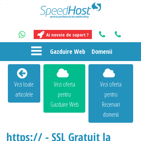
Ai nevoie de suport ?
Gazduire Web
Domenii
Vezi toate
Vezi oferta
Vezi oferta
articolele
pentru
pentru
Gazduire Web
Rezervari
domenii
https:// - SSL Gratuit la