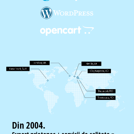
Din 2004.
Suport prietenos + servicii de calitate =