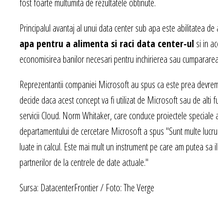
fost foarte multumita de rezultatele obtinute.
Principalul avantaj al unui data center sub apa este abilitatea de
apa pentru a alimenta si raci data center-ul
si in ac
economisirea banilor necesari pentru inchirierea sau cumpararea
Reprezentantii companiei Microsoft au spus ca este prea devre
decide daca acest concept va fi utilizat de Microsoft sau de alti f
servicii Cloud. Norm Whitaker, care conduce proiectele speciale 
departamentului de cercetare Microsoft a spus "Sunt multe lucrur
luate in calcul. Este mai mult un instrument pe care am putea sa i
partnerilor de la centrele de date actuale."
Sursa: DatacenterFrontier / Foto: The Verge