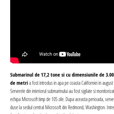
Submarinul de 17,2 tone si cu dimensiunile de 3.00
de metri
a fost introdus in apa pe coasta Californiei in august 
Serverele din interiorul submarinului au fost sigilate si monitoriza
echipa Microsoft timp de 105 zile. Dupa aceasta perioada, serve
duse la sediul central Microsoft din Redmond, Washington. Intr