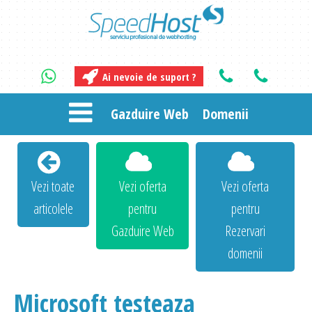
Ai nevoie de suport ?
Gazduire Web
Domenii
Vezi toate
Vezi oferta
Vezi oferta
articolele
pentru
pentru
Gazduire Web
Rezervari
domenii
Microsoft testeaza