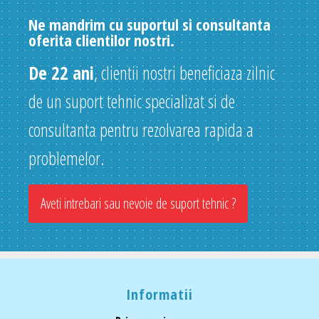
Ne mandrim cu suportul si consultanta
oferita clientilor nostri.
De 22 ani
, clientii nostri beneficiaza zilnic
de un suport tehnic specializat si de
consultanta pentru rezolvarea rapida a
problemelor.
Aveti intrebari sau nevoie de suport tehnic ?
Informatii