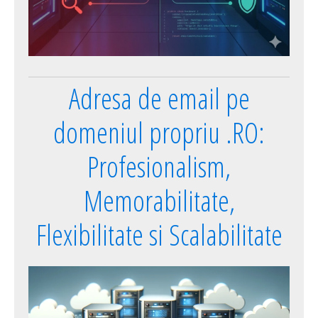
Adresa de email pe
domeniul propriu .RO:
Profesionalism,
Memorabilitate,
Flexibilitate si Scalabilitate