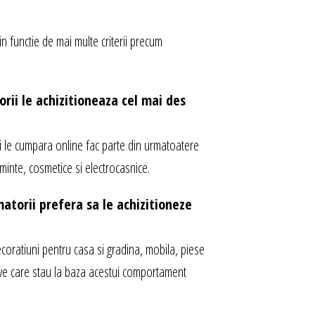
 functie de mai multe criterii precum
rii le achizitioneaza cel mai des
 le cumpara online fac parte din urmatoatere
taminte, cosmetice si electrocasnice.
torii prefera sa le achizitioneze
oratiuni pentru casa si gradina, mobila, piese
ive care stau la baza acestui comportament