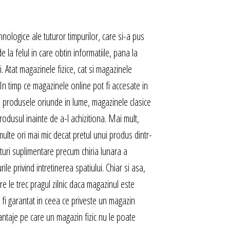
hnologice ale tuturor timpurilor, care si-a pus
a felul in care obtin informatiile, pana la
. Atat magazinele fizice, cat si magazinele
In timp ce magazinele online pot fi accesate in
da produsele oriunde in lume, magazinele clasice
produsul inainte de a-l achizitiona. Mai mult,
ulte ori mai mic decat pretul unui produs dintr-
sturi suplimentare precum chiria lunara a
rile privind intretinerea spatiului. Chiar si asa,
e le trec pragul zilnic daca magazinul este
 fi garantat in ceea ce priveste un magazin
ntaje pe care un magazin fizic nu le poate