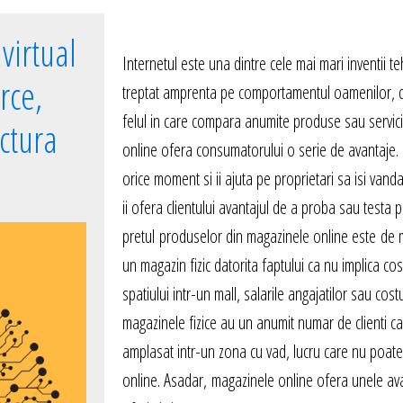
virtual
Internetul este una dintre cele mai mari inventii te
rce,
treptat amprenta pe comportamentul oamenilor, de l
felul in care compara anumite produse sau servicii
uctura
online ofera consumatorului o serie de avantaje. 
orice moment si ii ajuta pe proprietari sa isi van
ii ofera clientului avantajul de a proba sau testa 
pretul produselor din magazinele online este de m
un magazin fizic datorita faptului ca nu implica co
spatiului intr-un mall, salarile angajatilor sau costu
magazinele fizice au un anumit numar de clienti car
amplasat intr-un zona cu vad, lucru care nu poate
online. Asadar, magazinele online ofera unele ava