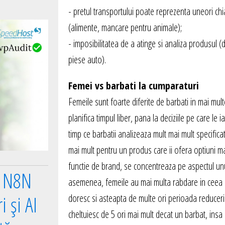
- pretul transportului poate reprezenta uneori chi
(alimente, mancare pentru animale);
- imposibilitatea de a atinge si analiza produsul (
piese auto).
Femei vs barbati la cumparaturi
Femeile sunt foarte diferite de barbati in mai mul
planifica timpul liber, pana la deciziile pe care le 
timp ce barbatii analizeaza mult mai mult specifica
mai mult pentru un produs care ii ofera optiuni 
functie de brand, se concentreaza pe aspectul unui
e N8N
asemenea, femeile au mai multa rabdare in ceea c
 și AI
doresc si asteapta de multe ori perioada reduceril
cheltuiesc de 5 ori mai mult decat un barbat, ins