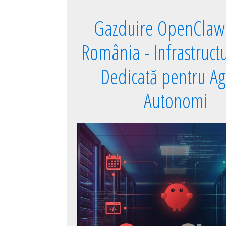
Gazduire OpenClaw 
România - Infrastruct
Dedicată pentru Ag
Autonomi