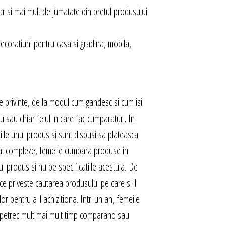
ar si mai mult de jumatate din pretul produsului
decoratiuni pentru casa si gradina, mobila,
te privinte, de la modul cum gandesc si cum isi
iau sau chiar felul in care fac cumparaturi. In
tiile unui produs si sunt dispusi sa plateasca
mai compleze, femeile cumpara produse in
 produs si nu pe specificatiile acestuia. De
e priveste cautarea produsului pe care si-l
or pentru a-l achizitiona. Intr-un an, femeile
a petrec mult mai mult timp comparand sau