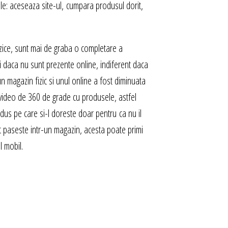
le: aceseaza site-ul, cumpara produsul dorit,
izice, sunt mai de graba o completare a
i daca nu sunt prezente online, indiferent daca
n magazin fizic si unul online a fost diminuata
ri video de 360 de grade cu produsele, astfel
dus pe care si-l doreste doar pentru ca nu il
 paseste intr-un magazin, acesta poate primi
l mobil.