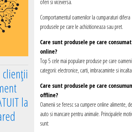
oferi si viceversa.
Comportamentul oamenilor la cumparaturi difera in
produsele pe care le achizitioneaza sau pret.
Care sunt produsele pe care consumato
online?
Top 5 cele mai populare produse pe care oamenii
clienții
categorii: electronice, carti, imbracaminte si incal
ment
Care sunt produsele pe care consumuma
offline?
TUIT la
Oamenii se feresc sa cumpere online alimente, dec
ared
auto si mancare pentru animale. Principalele mot
sunt: