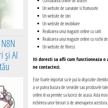
Consultanta online de afaceri
Un website de sanatate si frumusete
Un website de stiri
Un website de imobiliare
Realizarea unui magazin online cu carti
Realizarea unui magazin online cu rochii d
e N8N
Un website de fitness
 și AI
Iti doresti sa afli cum functioneaza 
 tău
ne contactezi.
Este foarte importat sa le pui la dispozitie clientil
a se putea bucura de serviciile sau produsele tale.
online iti va permite sa lucrezi de acasa. Asta in
inchirirea unor birouri si de amenajarea acestora. 