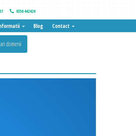
37
0356 442424
nformatii
Blog
Contact
vari domenii