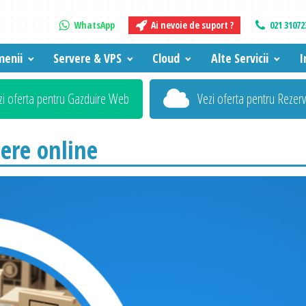
WhatsApp
Ai nevoie de suport ?
021 31072
enii
Servere & VPS
Cloud
Alte Servicii
I
zi oferta pentru Gazduire Web
Vezi oferta pentru Rezer
cere online