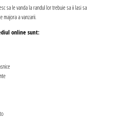
sc sa le vanda la randul lor trebuie sa ii lasi sa
e majora a vanzarii.
diul online sunt:
asnice
inte
to