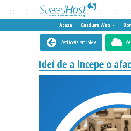
Acasa
Gazduire Web
Dom
Vezi toate articolele
Ve
Idei de a incepe o afa