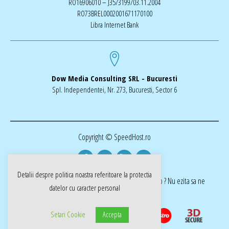
RO16906010 – J35/3199/03.11.2004
RO73BREL0002001671170100
Libra Internet Bank
Dow Media Consulting SRL - Bucuresti
Spl. Independentei, Nr. 273, Bucuresti, Sector 6
Copyright © SpeedHost.ro
Detalii despre politica noastra referitoare la
protectia
realizat de Dow Media | ai nevoie de o pagina web ? Nu ezita sa ne
datelor cu caracter personal
cotactati dow-media.ro
Setari Cookie
Accepta