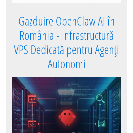
Gazduire OpenClaw AI în
România - Infrastructură
VPS Dedicată pentru Agenți
Autonomi