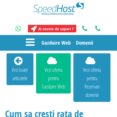
Ai nevoie de suport ?
Gazduire Web
Domenii
Vezi toate
Vezi oferta
Vezi oferta
articolele
pentru
pentru
Gazduire Web
Rezervari
domenii
Cum sa cresti rata de