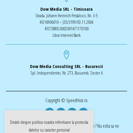
Dow Media SRL - Timisoara
Strada. Johann Heinrich Pestalozzi, Nr. 3-5
RO16906010 – J35/3199/03.11.2004
RO73BREL0002001671170100
Libra Internet Bank
Dow Media Consulting SRL - Bucuresti
Spl. Independentei, Nr. 273, Bucuresti, Sector 6
Copyright © SpeedHost.ro
Detalii despre politica noastra referitoare la
protectia
realizat de Dow Media | ai nevoie de o pagina web ? Nu ezita sa ne
datelor cu caracter personal
cotactati dow-media.ro