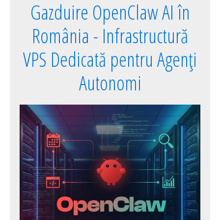
Gazduire OpenClaw AI în
România - Infrastructură
VPS Dedicată pentru Agenți
Autonomi