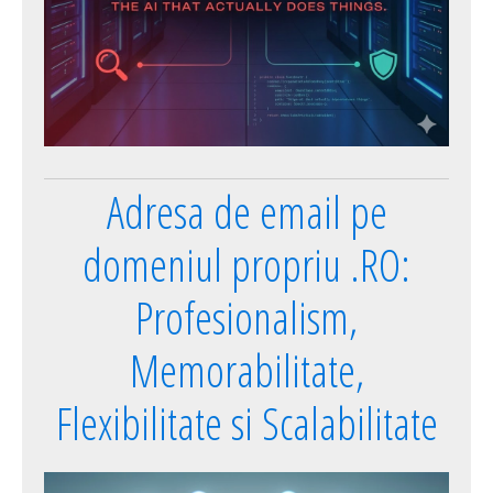
Adresa de email pe
domeniul propriu .RO:
Profesionalism,
Memorabilitate,
Flexibilitate si Scalabilitate