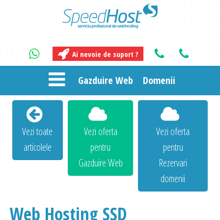
Ai nevoie de suport ?
Gazduire Web
Domenii
Vezi toate
Vezi oferta
Vezi oferta
articolele
pentru
pentru
Gazduire Web
Rezervari
domenii
Web Hosting SSD