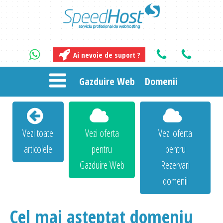
Ai nevoie de suport ?
Gazduire Web
Domenii
Vezi toate
Vezi oferta
Vezi oferta
articolele
pentru
pentru
Gazduire Web
Rezervari
domenii
Cel mai asteptat domeniu