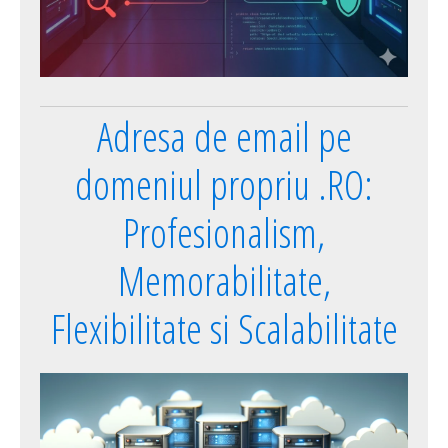
Adresa de email pe
domeniul propriu .RO:
Profesionalism,
Memorabilitate,
Flexibilitate si Scalabilitate