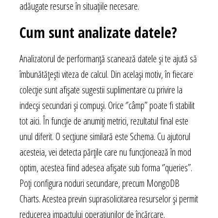
adăugate resurse în situațiile necesare.
Cum sunt analizate datele?
Analizatorul de performanță scanează datele și te ajută să
îmbunătățești viteza de calcul. Din același motiv, în fiecare
colecție sunt afișate sugestii suplimentare cu privire la
indecși secundari și compuși. Orice ‘’câmp’’ poate fi stabilit
tot aici. În funcție de anumiți metrici, rezultatul final este
unul diferit. O secțiune similară este Schema. Cu ajutorul
acesteia, vei detecta părțile care nu funcționează în mod
optim, acestea fiind adesea afișate sub forma ‘’queries’’.
Poți configura noduri secundare, precum MongoDB
Charts. Acestea previn suprasolicitarea resurselor și permit
reducerea impactului operațiunilor de încărcare.