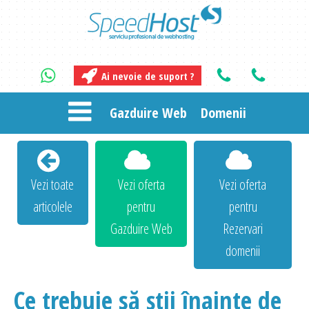
Ai nevoie de suport ?
Gazduire Web
Domenii
Vezi toate
Vezi oferta
Vezi oferta
articolele
pentru
pentru
Gazduire Web
Rezervari
domenii
Ce trebuie să știi înainte de