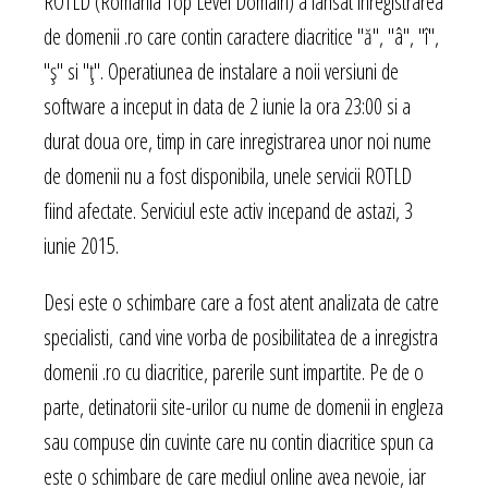
ROTLD (Romania Top Level Domain) a lansat inregistrarea
de domenii .ro care contin caractere diacritice "ă", "â", "î",
"ş" si "ţ". Operatiunea de instalare a noii versiuni de
software a inceput in data de 2 iunie la ora 23:00 si a
durat doua ore, timp in care inregistrarea unor noi nume
de domenii nu a fost disponibila, unele servicii ROTLD
fiind afectate. Serviciul este activ incepand de astazi, 3
iunie 2015.
Desi este o schimbare care a fost atent analizata de catre
specialisti, cand vine vorba de posibilitatea de a inregistra
domenii .ro cu diacritice, parerile sunt impartite. Pe de o
parte, detinatorii site-urilor cu nume de domenii in engleza
sau compuse din cuvinte care nu contin diacritice spun ca
este o schimbare de care mediul online avea nevoie, iar