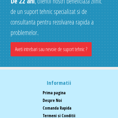
De 22 ani
, clientii nostri beneficiaza zilnic
de un suport tehnic specializat si de
consultanta pentru rezolvarea rapida a
problemelor.
Aveti intrebari sau nevoie de suport tehnic ?
Informatii
Prima pagina
Despre Noi
Comanda Rapida
Termeni si Conditii