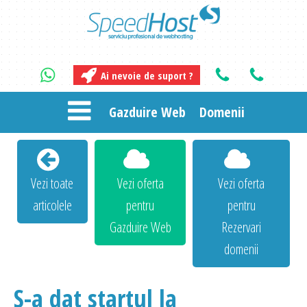
Ai nevoie de suport ?
Gazduire Web
Domenii
Vezi toate
Vezi oferta
Vezi oferta
articolele
pentru
pentru
Gazduire Web
Rezervari
domenii
S-a dat startul la