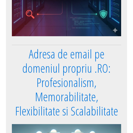
Adresa de email pe
domeniul propriu .RO:
Profesionalism,
Memorabilitate,
Flexibilitate si Scalabilitate