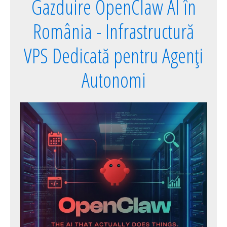
Gazduire OpenClaw AI în
România - Infrastructură
VPS Dedicată pentru Agenți
Autonomi