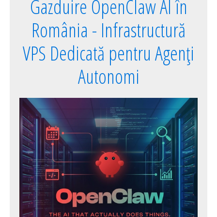
Gazduire OpenClaw AI în
România - Infrastructură
VPS Dedicată pentru Agenți
Autonomi