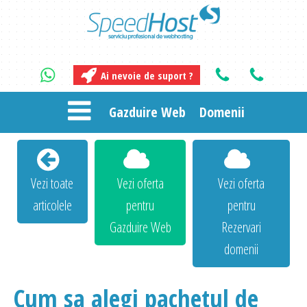
Ai nevoie de suport ?
Gazduire Web
Domenii
Vezi toate
Vezi oferta
Vezi oferta
articolele
pentru
pentru
Gazduire Web
Rezervari
domenii
Cum sa alegi pachetul de