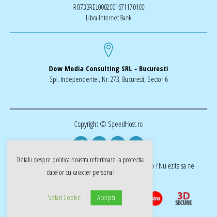
RO73BREL0002001671170100
Libra Internet Bank
Dow Media Consulting SRL - Bucuresti
Spl. Independentei, Nr. 273, Bucuresti, Sector 6
Copyright © SpeedHost.ro
Detalii despre politica noastra referitoare la
protectia
realizat de Dow Media | ai nevoie de o pagina web ? Nu ezita sa ne
datelor cu caracter personal
cotactati dow-media.ro
Setari Cookie
Accepta