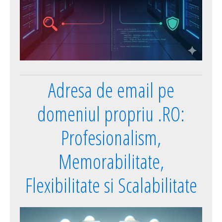
Adresa de email pe
domeniul propriu .RO:
Profesionalism,
Memorabilitate,
Flexibilitate si Scalabilitate