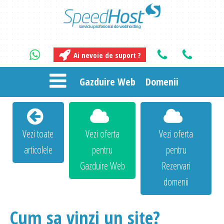
Ai nevoie de suport ?
Gazduire Web
Domenii
Vezi toate
Vezi oferta
Vezi oferta
articolele
pentru
pentru
Gazduire Web
Rezervari
domenii
Cum sa vinzi un site?