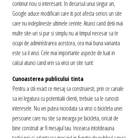
continut nou si interesant. In decursul unui singur an,
Google aduce modificari care iti pot afecta serios un site
care nu indeplineste ultimele cerinte. Atunci cand detii mai
multe site-uri si pur si simplu nu ai timpul necesar sa te
ocupi de administrarea acestora, cea mai buna varianta
este sa il vinzi. Cele mai importante aspecte de luat in
calcul atunci cand vrei sa vinzi un site sunt:
Cunoasterea publicului tinta
Pentru a stii exact ce mesaj sa construiesti, prin ce canale
sa iei legatura cu potentialii clienti, trebuie sa le cunosti
interesele. Nu vei putea niciodata sa vinzi o bicicleta unei
persoane care nu stie sa mearga pe bicicleta, oricat de
bine construit ar fi mesajul tau. Incearca intotdeauna
tactici noi si adapteaza mesajul in functie de publicul caruia