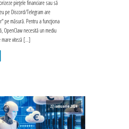
rizeze piețele financiare sau să
eu pe Discord/Telegram are
r" pe măsură. Pentru a funcționa
mă, OpenClaw necesită un mediu
e mare viteză […]
27 ianuarie 2024