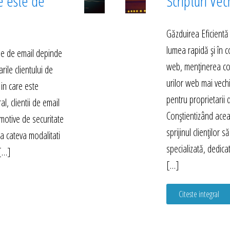
e este de
Scripturi Vec
Găzduirea Eficientă
lumea rapidă și în 
rile de email depinde
web, menținerea compa
arile clientului de
urilor web mai vech
 in care este
pentru proprietarii d
l, clientii de email
Conștientizând acea
motive de securitate
sprijinul clienților 
sta cateva modalitati
specializată, dedica
 […]
[…]
Citeste integral