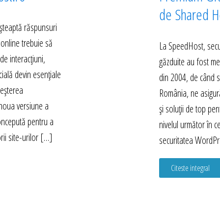
de Shared Ho
 așteaptă răspunsuri
 online trebuie să
La SpeedHost, secur
e interacțiuni,
găzduite au fost mer
icială devin esențiale
din 2004, de când s
reșterea
România, ne asigură
 noua versiune a
și soluții de top pent
concepută pentru a
nivelul următor în c
ii site-urilor […]
securitatea WordPr
Citeste integral