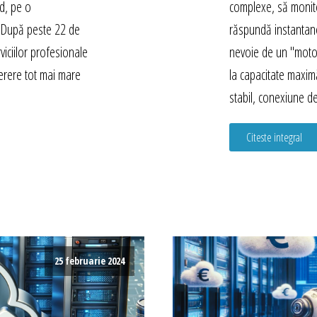
ed, pe o
complexe, să monito
ă. După peste 22 de
răspundă instantan
viciilor profesionale
nevoie de un "moto
erere tot mai mare
la capacitate maxi
stabil, conexiune d
Citeste integral
25 februarie 2024