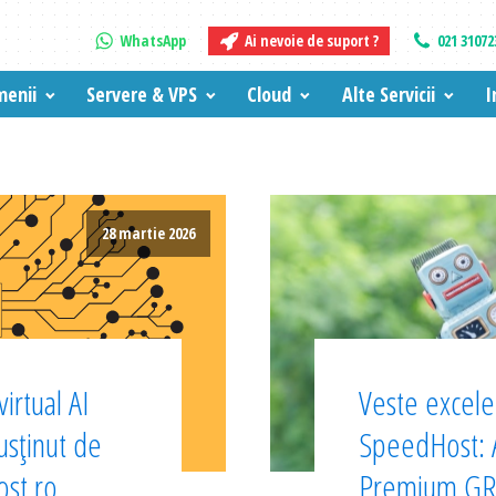
WhatsApp
Ai nevoie de suport ?
021 31072
enii
Servere & VPS
Cloud
Alte Servicii
I
28 martie 2026
irtual AI
Veste excelen
sținut de
SpeedHost:
ost.ro
Premium GRA