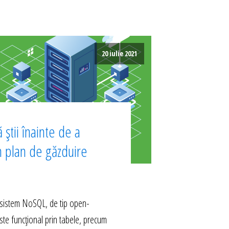
20 iulie 2021
 știi înainte de a
n plan de găzduire
istem NoSQL, de tip open-
ste funcțional prin tabele, precum