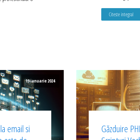
Citeste integral
19 ianuarie 2024
a email si
Găzduire PHP