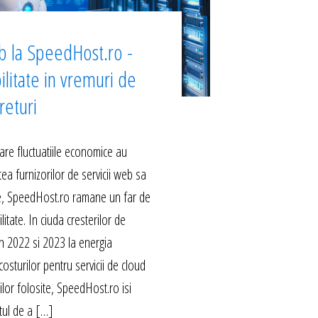
b la SpeedHost.ro -
ilitate in vremuri de
returi
are fluctuatiile economice au
ea furnizorilor de servicii web sa
le, SpeedHost.ro ramane un far de
ilitate. In ciuda cresterilor de
 in 2022 si 2023 la energia
costurilor pentru servicii de cloud
rilor folosite, SpeedHost.ro isi
ul de a […]