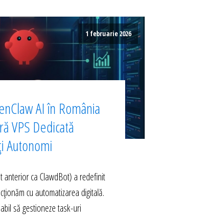
1 februarie 2026
enClaw AI în România
ură VPS Dedicată
ți Autonomi
anterior ca ClawdBot) a redefinit
acționăm cu automatizarea digitală.
abil să gestioneze task-uri