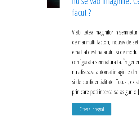
nu se vad imaginile. C
facut ?
Vizibilitatea imaginilor in semnatu
de mai multi factori, inclusiv de set
email al destinatarului si de modul
configurata semnatura ta. În genera
nu afiseaza automat imaginile din 
si de confidentialitate. Totusi, exi
prin care poti incerca sa asiguri o
Citeste integral