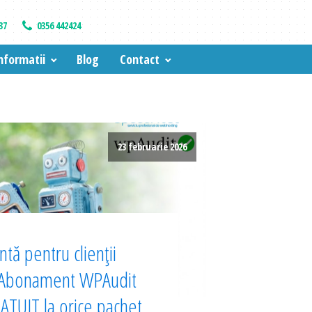
37
0356 442424
nformatii
Blog
Contact
23 februarie 2026
tă pentru clienții
 Abonament WPAudit
TUIT la orice pachet