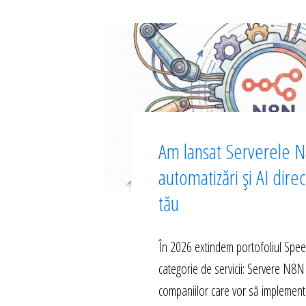
Am lansat Serverele N
automatizări și AI dire
tău
În 2026 extindem portofoliul Spe
categorie de servicii: Servere N8N
companiilor care vor să implement