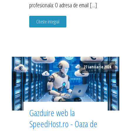
profesionala: O adresa de email […]
Citeste integral
27 ianuarie 2024
Gazduire web la
SpeedHost.ro - Oaza de