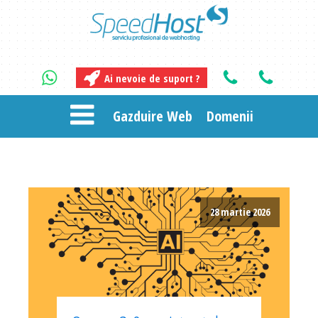
Ai nevoie de suport ?
Gazduire Web
Domenii
28 martie 2026