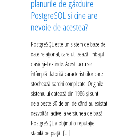
planurile de găzduire
PostgreSQL si cine are
nevoie de acestea?
PostgreSQL este un sistem de baze de
date relațional, care utilizează limbajul
clasic și-l extinde. Acest lucru se
întâmplă datorită caracteristicilor care
stochează sarcini complicate. Originile
sistemului datează din 1986 și sunt
deja peste 30 de ani de când au existat
dezvoltări active la versiunea de bază.
PostgreSQL a obținut o reputație
stabilă pe piață, […]