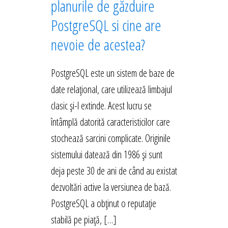
planurile de găzduire
PostgreSQL si cine are
nevoie de acestea?
PostgreSQL este un sistem de baze de
date relațional, care utilizează limbajul
clasic și-l extinde. Acest lucru se
întâmplă datorită caracteristicilor care
stochează sarcini complicate. Originile
sistemului datează din 1986 și sunt
deja peste 30 de ani de când au existat
dezvoltări active la versiunea de bază.
PostgreSQL a obținut o reputație
stabilă pe piață, […]