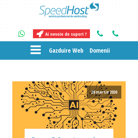
Ai nevoie de suport ?
Gazduire Web
Domenii
28 martie 2026