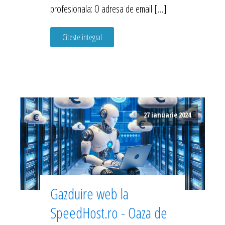
profesionala: O adresa de email […]
Citeste integral
27 ianuarie 2024
Gazduire web la
SpeedHost.ro - Oaza de