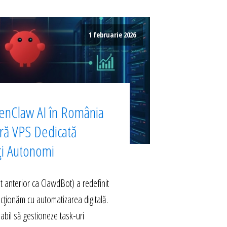
1 februarie 2026
enClaw AI în România
ură VPS Dedicată
ți Autonomi
anterior ca ClawdBot) a redefinit
acționăm cu automatizarea digitală.
abil să gestioneze task-uri