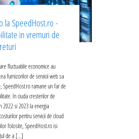
b la SpeedHost.ro -
ilitate in vremuri de
returi
are fluctuatiile economice au
ea furnizorilor de servicii web sa
le, SpeedHost.ro ramane un far de
ilitate. In ciuda cresterilor de
 in 2022 si 2023 la energia
costurilor pentru servicii de cloud
rilor folosite, SpeedHost.ro isi
ul de a […]