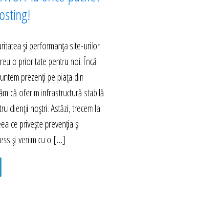
sting!
itatea și performanța site-urilor
eu o prioritate pentru noi. Încă
untem prezenți pe piața din
m că oferim infrastructură stabilă
ru clienții noștri. Astăzi, trecem la
eea ce privește prevenția și
ess și venim cu o […]