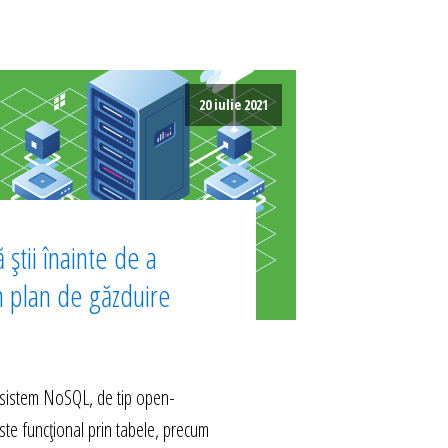
20 iulie 2021
 știi înainte de a
n plan de găzduire
istem NoSQL, de tip open-
ste funcțional prin tabele, precum