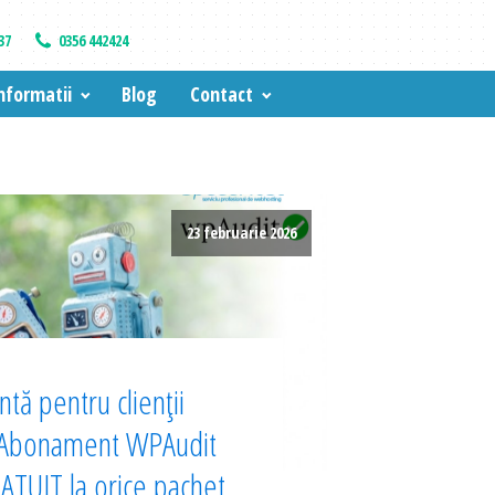
37
0356 442424
nformatii
Blog
Contact
23 februarie 2026
tă pentru clienții
 Abonament WPAudit
TUIT la orice pachet