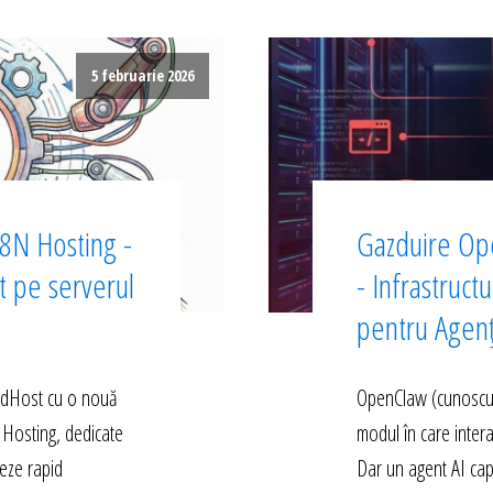
5 februarie 2026
8N Hosting -
Gazduire Op
ct pe serverul
- Infrastruct
pentru Agen
edHost cu o nouă
OpenClaw (cunoscut 
 Hosting, dedicate
modul în care inter
eze rapid
Dar un agent AI cap