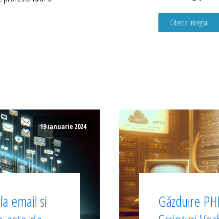
Citeste integral
19 ianuarie 2024
a email si
Găzduire PHP