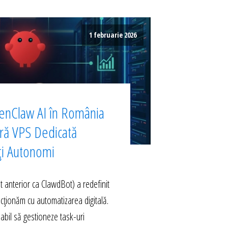
1 februarie 2026
enClaw AI în România
ură VPS Dedicată
ți Autonomi
anterior ca ClawdBot) a redefinit
acționăm cu automatizarea digitală.
abil să gestioneze task-uri