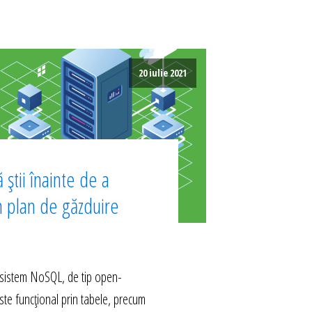
20 iulie 2021
 știi înainte de a
n plan de găzduire
istem NoSQL, de tip open-
ste funcțional prin tabele, precum