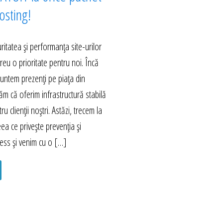
sting!
itatea și performanța site-urilor
eu o prioritate pentru noi. Încă
untem prezenți pe piața din
m că oferim infrastructură stabilă
ru clienții noștri. Astăzi, trecem la
eea ce privește prevenția și
ess și venim cu o […]