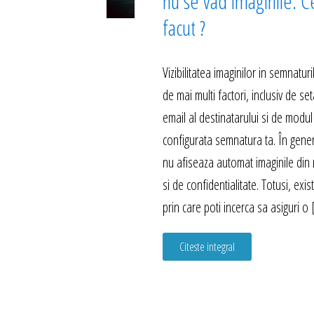
nu se vad imaginile. C
facut ?
Vizibilitatea imaginilor in semnatu
de mai multi factori, inclusiv de set
email al destinatarului si de modul
configurata semnatura ta. În genera
nu afiseaza automat imaginile din 
si de confidentialitate. Totusi, exi
prin care poti incerca sa asiguri o
Citeste integral