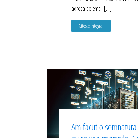
adresa de email […]
Citeste integral
Am facut o semnatura l