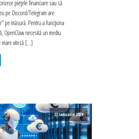
rizeze piețele financiare sau să
eu pe Discord/Telegram are
r" pe măsură. Pentru a funcționa
mă, OpenClaw necesită un mediu
e mare viteză […]
27 ianuarie 2024