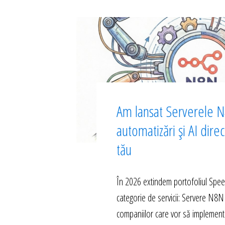
Am lansat Serverele N
automatizări și AI dire
tău
În 2026 extindem portofoliul Spe
categorie de servicii: Servere N8N
companiilor care vor să implement