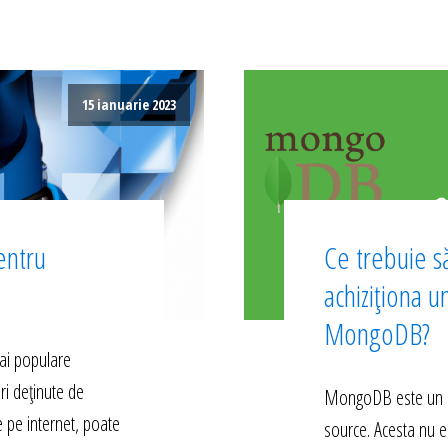
15 ianuarie 2023
entru
Ce trebuie să
achiziționa u
MongoDB?
ai populare
ri deținute de
MongoDB este un s
e pe internet, poate
source. Acesta nu e