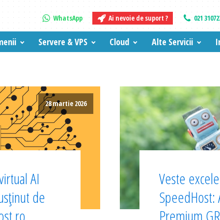
WhatsApp
Ai nevoie de suport ?
021 31072
enii
Servere & VPS
Cloud
Alte Servicii
I
28 martie 2026
irtual AI
Veste excelen
sținut de
SpeedHost:
ost.ro
Premium GRA