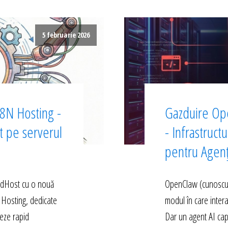
5 februarie 2026
8N Hosting -
Gazduire Op
ct pe serverul
- Infrastruct
pentru Agen
edHost cu o nouă
OpenClaw (cunoscut 
 Hosting, dedicate
modul în care inter
eze rapid
Dar un agent AI cap