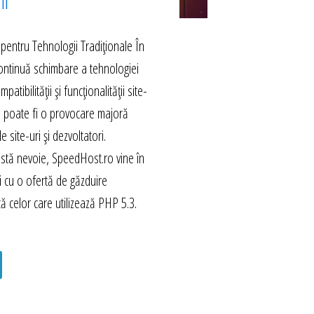
hi
 pentru Tehnologii Tradiționale În
continuă schimbare a tehnologiei
tibilității și funcționalității site-
i poate fi o provocare majoră
e site-uri și dezvoltatori.
stă nevoie, SpeedHost.ro vine în
săi cu o ofertă de găzduire
tă celor care utilizează PHP 5.3.