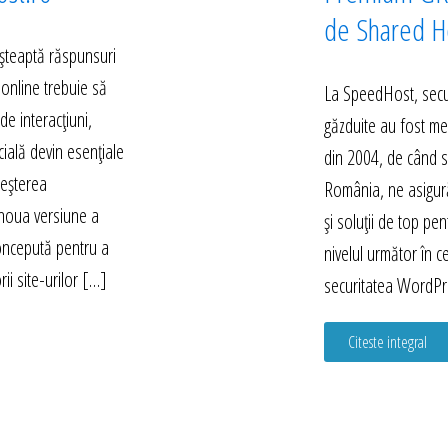
de Shared Ho
 așteaptă răspunsuri
 online trebuie să
La SpeedHost, secur
e interacțiuni,
găzduite au fost mer
icială devin esențiale
din 2004, de când s
reșterea
România, ne asigură
 noua versiune a
și soluții de top pent
concepută pentru a
nivelul următor în c
ii site-urilor […]
securitatea WordPr
Citeste integral