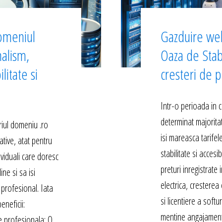
omeniul
Gazduire we
nalism,
Oaza de Stab
litate si
cresteri de p
Intr-o perioada in c
determinat majoritat
iul domeniu .ro
isi mareasca tarife
ative, atat pentru
stabilitate si accesib
dividuali care doresc
preturi inregistrate
ne si sa isi
electrica, cresterea 
profesional. Iata
si licentiere a softu
eneficii:
mentine angajament
e profesionala: O