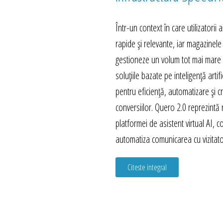
Într-un context în care utilizatorii
rapide și relevante, iar magazinele
gestioneze un volum tot mai mare d
soluțiile bazate pe inteligență artif
pentru eficiență, automatizare și c
conversiilor. Quero 2.0 reprezintă
platformei de asistent virtual AI, 
automatiza comunicarea cu vizitator
Citeste integral