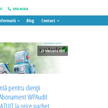
37
0356 442424
nformatii
Blog
Contact
23 februarie 2026
tă pentru clienții
 Abonament WPAudit
TUIT la orice pachet