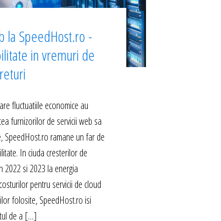
b la SpeedHost.ro -
ilitate in vremuri de
returi
are fluctuatiile economice au
ea furnizorilor de servicii web sa
le, SpeedHost.ro ramane un far de
ilitate. In ciuda cresterilor de
 in 2022 si 2023 la energia
costurilor pentru servicii de cloud
rilor folosite, SpeedHost.ro isi
ul de a […]