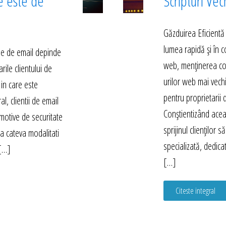
e este de
Scripturi Vec
Găzduirea Eficientă
lumea rapidă și în 
rile de email depinde
web, menținerea compa
arile clientului de
urilor web mai vech
 in care este
pentru proprietarii d
l, clientii de email
Conștientizând acea
motive de securitate
sprijinul clienților 
sta cateva modalitati
specializată, dedica
 […]
[…]
Citeste integral