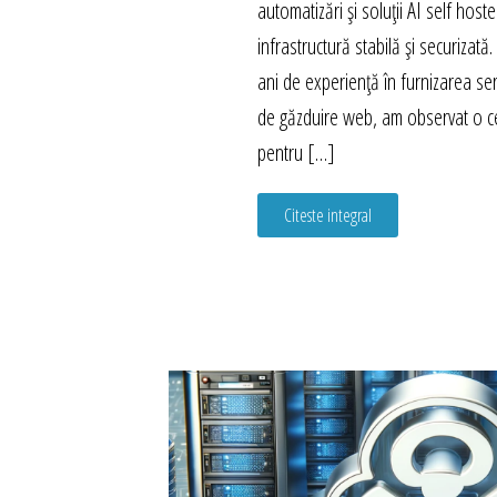
automatizări și soluții AI self host
infrastructură stabilă și securizat
ani de experiență în furnizarea ser
de găzduire web, am observat o c
pentru […]
Citeste integral