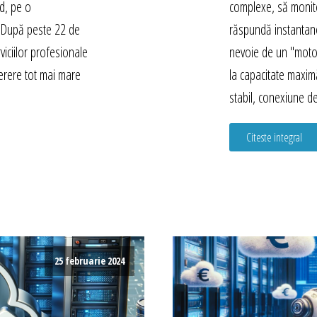
ed, pe o
complexe, să monito
ă. După peste 22 de
răspundă instantan
viciilor profesionale
nevoie de un "moto
erere tot mai mare
la capacitate maxi
stabil, conexiune d
Citeste integral
25 februarie 2024