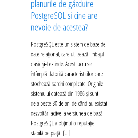
planurile de găzduire
PostgreSQL si cine are
nevoie de acestea?
PostgreSQL este un sistem de baze de
date relațional, care utilizează limbajul
clasic și-l extinde. Acest lucru se
întâmplă datorită caracteristicilor care
stochează sarcini complicate. Originile
sistemului datează din 1986 și sunt
deja peste 30 de ani de când au existat
dezvoltări active la versiunea de bază.
PostgreSQL a obținut o reputație
stabilă pe piață, […]