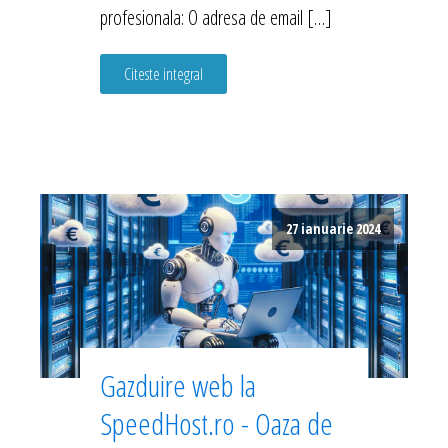
profesionala: O adresa de email […]
Citeste integral
27 ianuarie 2024
Gazduire web la
SpeedHost.ro - Oaza de