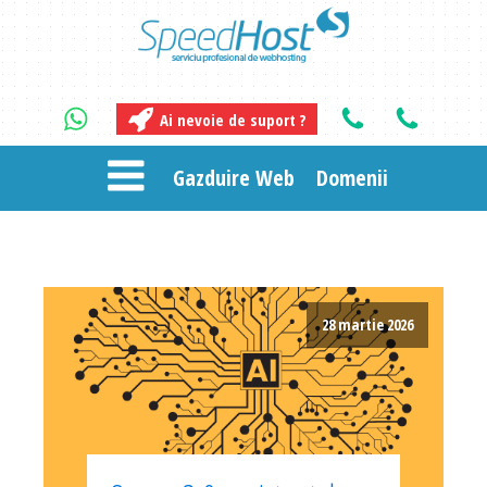
Ai nevoie de suport ?
Gazduire Web
Domenii
28 martie 2026