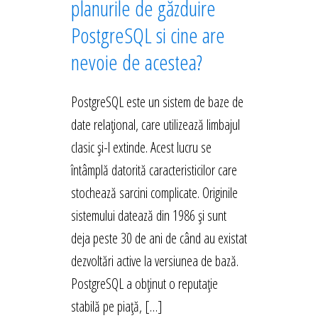
planurile de găzduire
PostgreSQL si cine are
nevoie de acestea?
PostgreSQL este un sistem de baze de
date relațional, care utilizează limbajul
clasic și-l extinde. Acest lucru se
întâmplă datorită caracteristicilor care
stochează sarcini complicate. Originile
sistemului datează din 1986 și sunt
deja peste 30 de ani de când au existat
dezvoltări active la versiunea de bază.
PostgreSQL a obținut o reputație
stabilă pe piață, […]