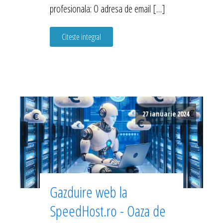
profesionala: O adresa de email […]
Citeste integral
27 ianuarie 2024
Gazduire web la
SpeedHost.ro - Oaza de