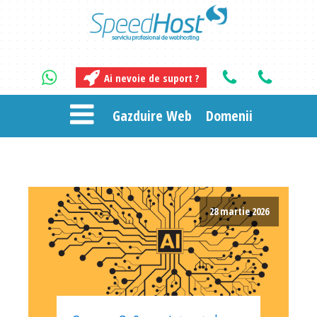
Ai nevoie de suport ?
Gazduire Web
Domenii
28 martie 2026