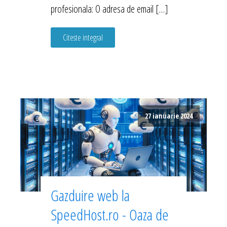
profesionala: O adresa de email […]
Citeste integral
27 ianuarie 2024
Gazduire web la
SpeedHost.ro - Oaza de