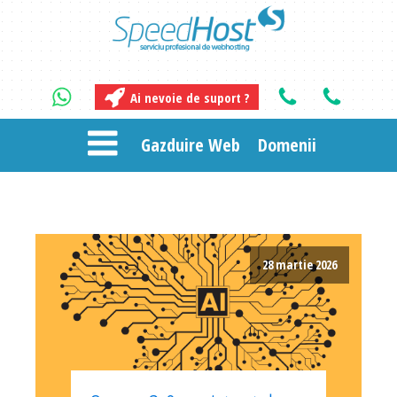
Ai nevoie de suport ?
Gazduire Web
Domenii
28 martie 2026