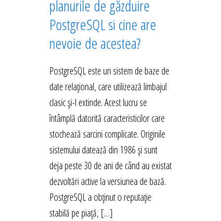
planurile de găzduire
PostgreSQL si cine are
nevoie de acestea?
PostgreSQL este un sistem de baze de
date relațional, care utilizează limbajul
clasic și-l extinde. Acest lucru se
întâmplă datorită caracteristicilor care
stochează sarcini complicate. Originile
sistemului datează din 1986 și sunt
deja peste 30 de ani de când au existat
dezvoltări active la versiunea de bază.
PostgreSQL a obținut o reputație
stabilă pe piață, […]