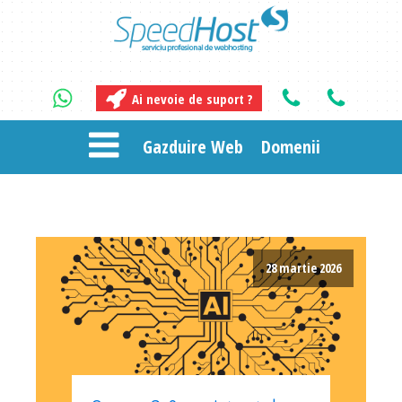
Ai nevoie de suport ?
Gazduire Web
Domenii
28 martie 2026