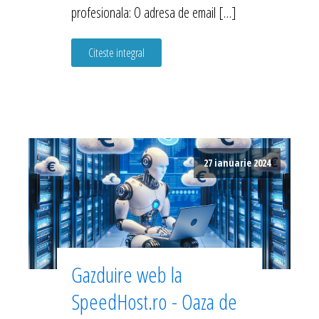
profesionala: O adresa de email […]
Citeste integral
27 ianuarie 2024
Gazduire web la
SpeedHost.ro - Oaza de