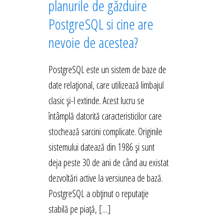
planurile de găzduire
PostgreSQL si cine are
nevoie de acestea?
PostgreSQL este un sistem de baze de
date relațional, care utilizează limbajul
clasic și-l extinde. Acest lucru se
întâmplă datorită caracteristicilor care
stochează sarcini complicate. Originile
sistemului datează din 1986 și sunt
deja peste 30 de ani de când au existat
dezvoltări active la versiunea de bază.
PostgreSQL a obținut o reputație
stabilă pe piață, […]