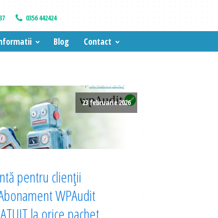
37
0356 442424
nformatii
Blog
Contact
23 februarie 2026
tă pentru clienții
 Abonament WPAudit
TUIT la orice pachet