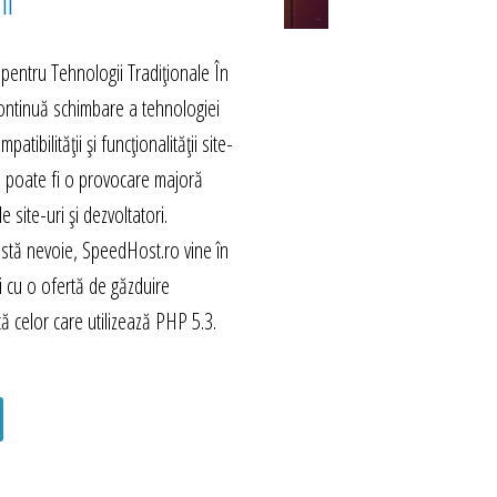
hi
 pentru Tehnologii Tradiționale În
continuă schimbare a tehnologiei
tibilității și funcționalității site-
i poate fi o provocare majoră
e site-uri și dezvoltatori.
stă nevoie, SpeedHost.ro vine în
săi cu o ofertă de găzduire
tă celor care utilizează PHP 5.3.