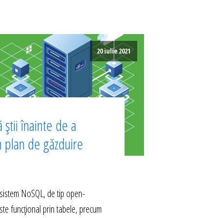
20 iulie 2021
 știi înainte de a
n plan de găzduire
istem NoSQL, de tip open-
ste funcțional prin tabele, precum