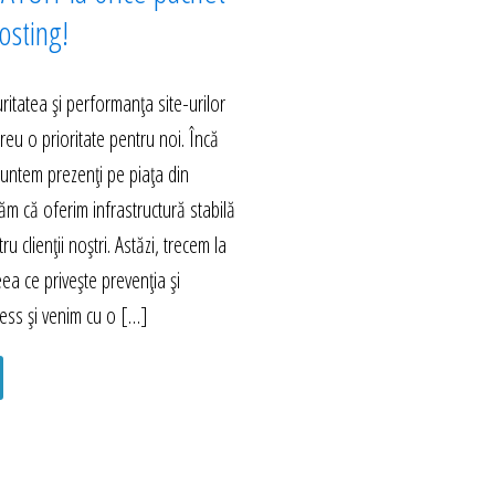
sting!
itatea și performanța site-urilor
eu o prioritate pentru noi. Încă
untem prezenți pe piața din
m că oferim infrastructură stabilă
ru clienții noștri. Astăzi, trecem la
eea ce privește prevenția și
ess și venim cu o […]