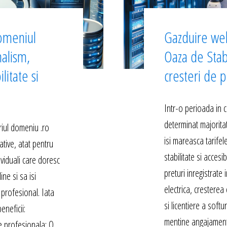
omeniul
Gazduire we
nalism,
Oaza de Stab
litate si
cresteri de p
Intr-o perioada in c
determinat majoritat
iul domeniu .ro
isi mareasca tarife
ative, atat pentru
stabilitate si accesib
dividuali care doresc
preturi inregistrate
ne si sa isi
electrica, cresterea 
profesional. Iata
si licentiere a softu
eneficii:
mentine angajament
e profesionala: O