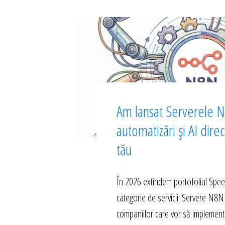
Am lansat Serverele N
automatizări și AI dire
tău
În 2026 extindem portofoliul Spe
categorie de servicii: Servere N8N
companiilor care vor să implement