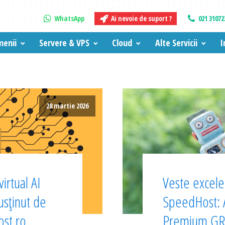
WhatsApp
Ai nevoie de suport ?
021 31072
enii
Servere & VPS
Cloud
Alte Servicii
I
28 martie 2026
irtual AI
Veste excelen
sținut de
SpeedHost:
ost.ro
Premium GRA