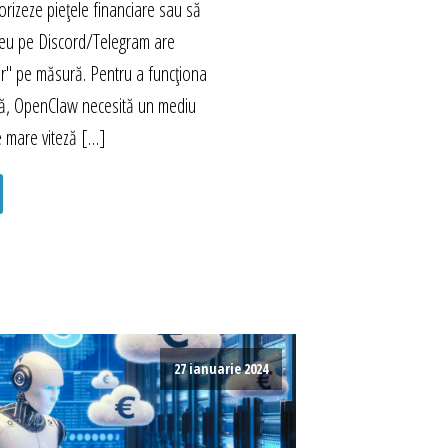
rizeze piețele financiare sau să
eu pe Discord/Telegram are
r" pe măsură. Pentru a funcționa
mă, OpenClaw necesită un mediu
e mare viteză […]
27 ianuarie 2024