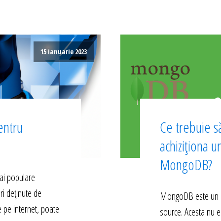
15 ianuarie 2023
entru
Ce trebuie să
achiziționa u
MongoDB?
ai populare
ri deținute de
MongoDB este un s
e pe internet, poate
source. Acesta nu e