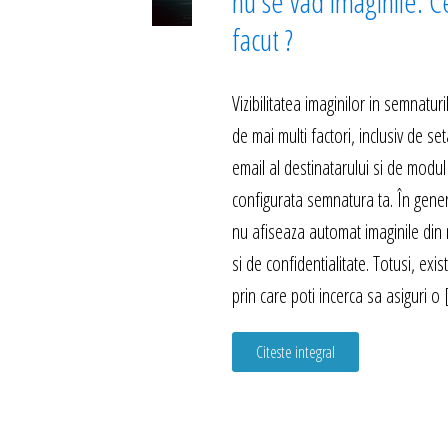
nu se vad imaginile. C
facut ?
Vizibilitatea imaginilor in semnatu
de mai multi factori, inclusiv de set
email al destinatarului si de modul
configurata semnatura ta. În genera
nu afiseaza automat imaginile din 
si de confidentialitate. Totusi, exi
prin care poti incerca sa asiguri o
Citeste integral