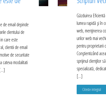
e este de
Scripturi Vec
Găzduirea Eficientă
lumea rapidă și în 
rile de email depinde
web, menținerea compa
arile clientului de
urilor web mai vech
 in care este
pentru proprietarii d
l, clientii de email
Conștientizând acea
motive de securitate
sprijinul clienților 
sta cateva modalitati
specializată, dedica
 […]
[…]
Citeste integral