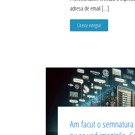
adresa de email […]
Citeste integral
Am facut o semnatura l