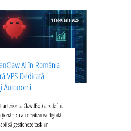
1 februarie 2026
enClaw AI în România
ură VPS Dedicată
ți Autonomi
anterior ca ClawdBot) a redefinit
acționăm cu automatizarea digitală.
abil să gestioneze task-uri