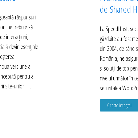
de Shared Ho
 așteaptă răspunsuri
 online trebuie să
La SpeedHost, secur
e interacțiuni,
găzduite au fost mer
icială devin esențiale
din 2004, de când s
reșterea
România, ne asigură
 noua versiune a
și soluții de top pent
concepută pentru a
nivelul următor în c
ii site-urilor […]
securitatea WordPr
Citeste integral