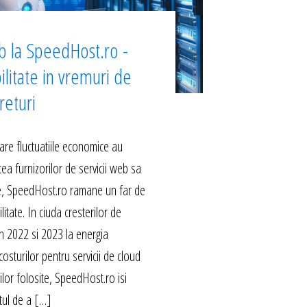
b la SpeedHost.ro -
ilitate in vremuri de
returi
are fluctuatiile economice au
ea furnizorilor de servicii web sa
le, SpeedHost.ro ramane un far de
ilitate. In ciuda cresterilor de
 in 2022 si 2023 la energia
costurilor pentru servicii de cloud
rilor folosite, SpeedHost.ro isi
ul de a […]