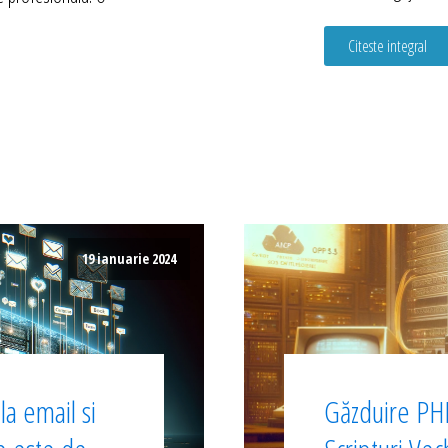
Citeste integral
19 ianuarie 2024
a email si
Găzduire PHP