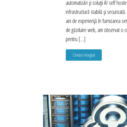
automatizări și soluții AI self host
infrastructură stabilă și securizat
ani de experiență în furnizarea ser
de găzduire web, am observat o c
pentru […]
Citeste integral