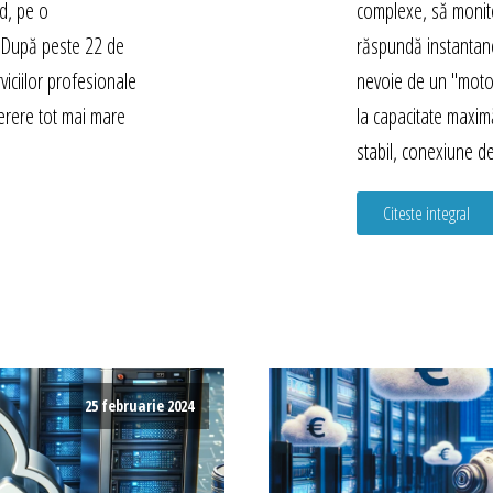
ed, pe o
complexe, să monito
ă. După peste 22 de
răspundă instantan
viciilor profesionale
nevoie de un "moto
erere tot mai mare
la capacitate maxi
stabil, conexiune d
Citeste integral
25 februarie 2024