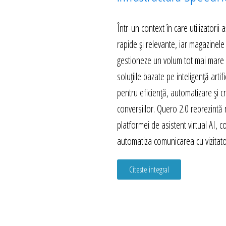
Într-un context în care utilizatorii
rapide și relevante, iar magazinele
gestioneze un volum tot mai mare d
soluțiile bazate pe inteligență artif
pentru eficiență, automatizare și c
conversiilor. Quero 2.0 reprezintă
platformei de asistent virtual AI, 
automatiza comunicarea cu vizitator
Citeste integral