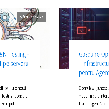
5 februarie 2026
8N Hosting -
Gazduire Op
ct pe serverul
- Infrastruct
pentru Agen
edHost cu o nouă
OpenClaw (cunoscut 
 Hosting, dedicate
modul în care inter
eze rapid
Dar un agent AI cap