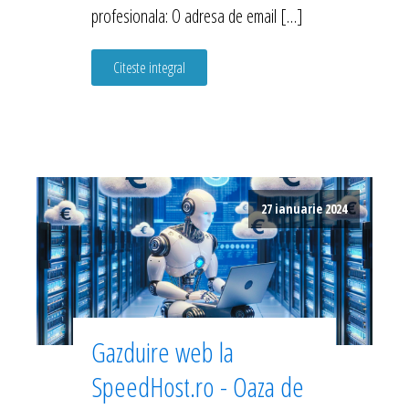
profesionala: O adresa de email […]
Citeste integral
27 ianuarie 2024
Gazduire web la
SpeedHost.ro - Oaza de