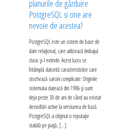
planurile de găzduire
PostgreSQL si cine are
nevoie de acestea?
PostgreSQL este un sistem de baze de
date relațional, care utilizează limbajul
clasic și-l extinde. Acest lucru se
întâmplă datorită caracteristicilor care
stochează sarcini complicate. Originile
sistemului datează din 1986 și sunt
deja peste 30 de ani de când au existat
dezvoltări active la versiunea de bază.
PostgreSQL a obținut o reputație
stabilă pe piață, […]