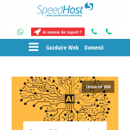
Ai nevoie de suport ?
Gazduire Web
Domenii
28 martie 2026