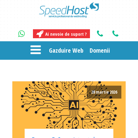
Ai nevoie de suport ?
Gazduire Web
Domenii
28 martie 2026