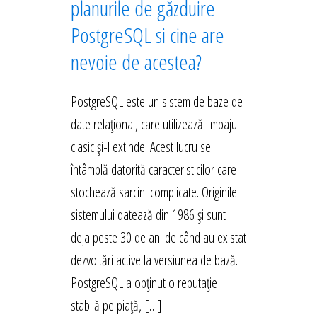
planurile de găzduire
PostgreSQL si cine are
nevoie de acestea?
PostgreSQL este un sistem de baze de
date relațional, care utilizează limbajul
clasic și-l extinde. Acest lucru se
întâmplă datorită caracteristicilor care
stochează sarcini complicate. Originile
sistemului datează din 1986 și sunt
deja peste 30 de ani de când au existat
dezvoltări active la versiunea de bază.
PostgreSQL a obținut o reputație
stabilă pe piață, […]