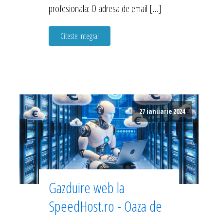
profesionala: O adresa de email […]
Citeste integral
27 ianuarie 2024
Gazduire web la
SpeedHost.ro - Oaza de