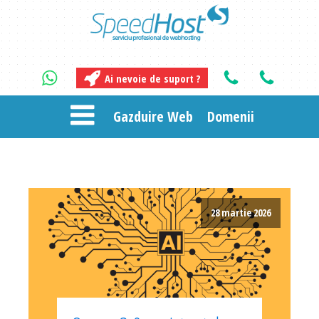
Ai nevoie de suport ?
Gazduire Web
Domenii
28 martie 2026