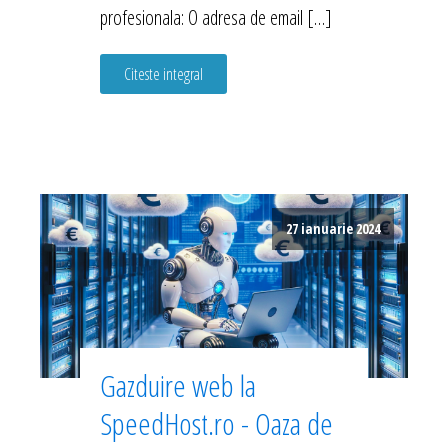
profesionala: O adresa de email […]
Citeste integral
27 ianuarie 2024
Gazduire web la
SpeedHost.ro - Oaza de