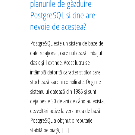
planurile de găzduire
PostgreSQL si cine are
nevoie de acestea?
PostgreSQL este un sistem de baze de
date relațional, care utilizează limbajul
clasic și-l extinde. Acest lucru se
întâmplă datorită caracteristicilor care
stochează sarcini complicate. Originile
sistemului datează din 1986 și sunt
deja peste 30 de ani de când au existat
dezvoltări active la versiunea de bază.
PostgreSQL a obținut o reputație
stabilă pe piață, […]