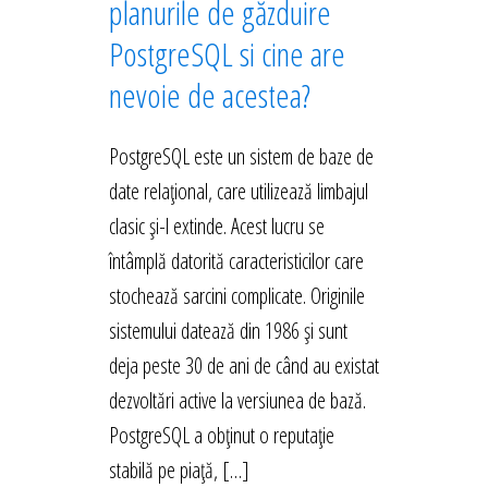
planurile de găzduire
PostgreSQL si cine are
nevoie de acestea?
PostgreSQL este un sistem de baze de
date relațional, care utilizează limbajul
clasic și-l extinde. Acest lucru se
întâmplă datorită caracteristicilor care
stochează sarcini complicate. Originile
sistemului datează din 1986 și sunt
deja peste 30 de ani de când au existat
dezvoltări active la versiunea de bază.
PostgreSQL a obținut o reputație
stabilă pe piață, […]