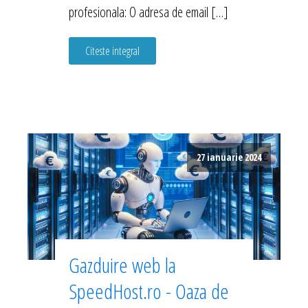
profesionala: O adresa de email […]
Citeste integral
27 ianuarie 2024
Gazduire web la
SpeedHost.ro - Oaza de