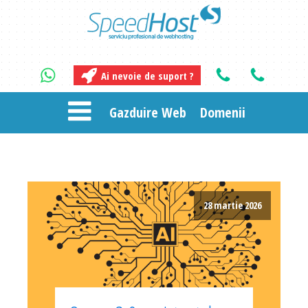
Ai nevoie de suport ?
Gazduire Web
Domenii
28 martie 2026