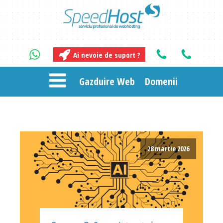
Ai nevoie de suport ?
Gazduire Web
Domenii
28 martie 2026