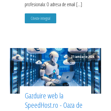
profesionala: O adresa de email […]
Citeste integral
27 ianuarie 2024
Gazduire web la
SpeedHost.ro - Oaza de