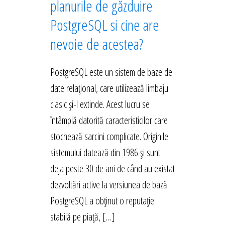
planurile de găzduire
PostgreSQL si cine are
nevoie de acestea?
PostgreSQL este un sistem de baze de
date relațional, care utilizează limbajul
clasic și-l extinde. Acest lucru se
întâmplă datorită caracteristicilor care
stochează sarcini complicate. Originile
sistemului datează din 1986 și sunt
deja peste 30 de ani de când au existat
dezvoltări active la versiunea de bază.
PostgreSQL a obținut o reputație
stabilă pe piață, […]