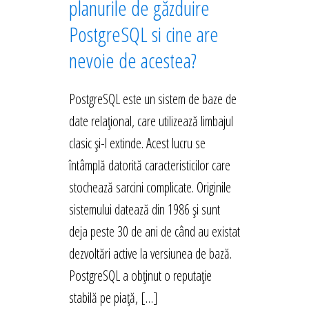
planurile de găzduire
PostgreSQL si cine are
nevoie de acestea?
PostgreSQL este un sistem de baze de
date relațional, care utilizează limbajul
clasic și-l extinde. Acest lucru se
întâmplă datorită caracteristicilor care
stochează sarcini complicate. Originile
sistemului datează din 1986 și sunt
deja peste 30 de ani de când au existat
dezvoltări active la versiunea de bază.
PostgreSQL a obținut o reputație
stabilă pe piață, […]