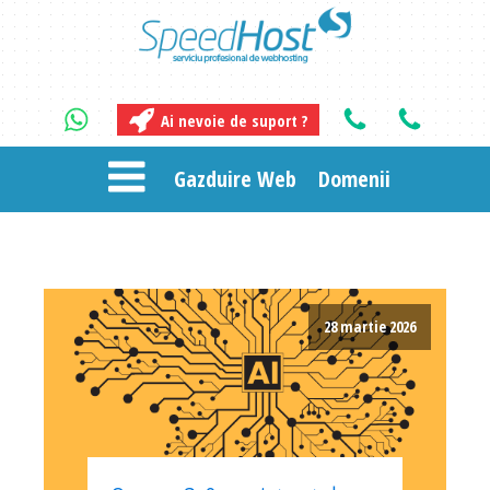
Ai nevoie de suport ?
Gazduire Web
Domenii
28 martie 2026