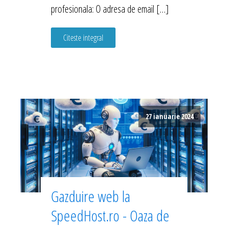
profesionala: O adresa de email […]
Citeste integral
27 ianuarie 2024
Gazduire web la
SpeedHost.ro - Oaza de