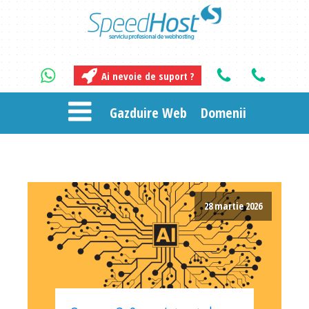
Ai nevoie de suport ?
Gazduire Web
Domenii
28 martie 2026