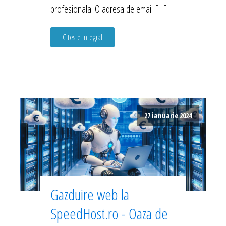
profesionala: O adresa de email […]
Citeste integral
27 ianuarie 2024
Gazduire web la
SpeedHost.ro - Oaza de