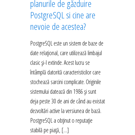
planurile de găzduire
PostgreSQL si cine are
nevoie de acestea?
PostgreSQL este un sistem de baze de
date relațional, care utilizează limbajul
clasic și-l extinde. Acest lucru se
întâmplă datorită caracteristicilor care
stochează sarcini complicate. Originile
sistemului datează din 1986 și sunt
deja peste 30 de ani de când au existat
dezvoltări active la versiunea de bază.
PostgreSQL a obținut o reputație
stabilă pe piață, […]