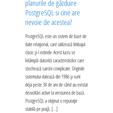
planurile de găzduire
PostgreSQL si cine are
nevoie de acestea?
PostgreSQL este un sistem de baze de
date relațional, care utilizează limbajul
clasic și-l extinde. Acest lucru se
întâmplă datorită caracteristicilor care
stochează sarcini complicate. Originile
sistemului datează din 1986 și sunt
deja peste 30 de ani de când au existat
dezvoltări active la versiunea de bază.
PostgreSQL a obținut o reputație
stabilă pe piață, […]