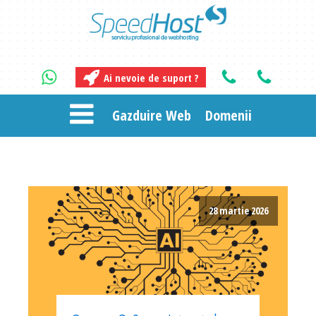
Ai nevoie de suport ?
Gazduire Web
Domenii
28 martie 2026