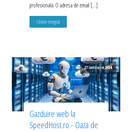
profesionala: O adresa de email […]
Citeste integral
27 ianuarie 2024
Gazduire web la
SpeedHost.ro - Oaza de