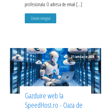
profesionala: O adresa de email […]
Citeste integral
27 ianuarie 2024
Gazduire web la
SpeedHost.ro - Oaza de