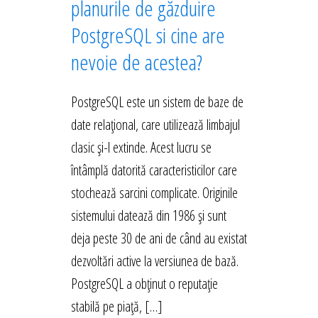
planurile de găzduire
PostgreSQL si cine are
nevoie de acestea?
PostgreSQL este un sistem de baze de
date relațional, care utilizează limbajul
clasic și-l extinde. Acest lucru se
întâmplă datorită caracteristicilor care
stochează sarcini complicate. Originile
sistemului datează din 1986 și sunt
deja peste 30 de ani de când au existat
dezvoltări active la versiunea de bază.
PostgreSQL a obținut o reputație
stabilă pe piață, […]