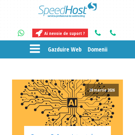
Ai nevoie de suport ?
Gazduire Web
Domenii
28 martie 2026