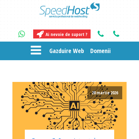
Ai nevoie de suport ?
Gazduire Web
Domenii
28 martie 2026