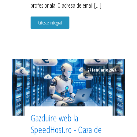
profesionala: O adresa de email […]
Citeste integral
27 ianuarie 2024
Gazduire web la
SpeedHost.ro - Oaza de