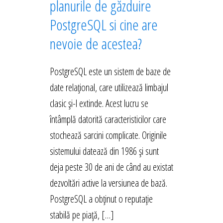
planurile de găzduire
PostgreSQL si cine are
nevoie de acestea?
PostgreSQL este un sistem de baze de
date relațional, care utilizează limbajul
clasic și-l extinde. Acest lucru se
întâmplă datorită caracteristicilor care
stochează sarcini complicate. Originile
sistemului datează din 1986 și sunt
deja peste 30 de ani de când au existat
dezvoltări active la versiunea de bază.
PostgreSQL a obținut o reputație
stabilă pe piață, […]