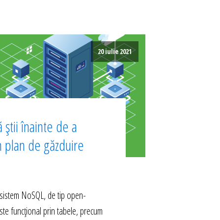
20 iulie 2021
 știi înainte de a
n plan de găzduire
istem NoSQL, de tip open-
ste funcțional prin tabele, precum