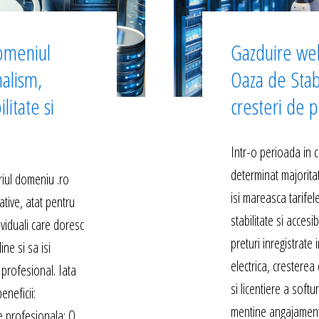
omeniul
Gazduire we
nalism,
Oaza de Stab
litate si
cresteri de p
Intr-o perioada in c
determinat majoritat
iul domeniu .ro
isi mareasca tarife
ative, atat pentru
stabilitate si accesib
dividuali care doresc
preturi inregistrate
ne si sa isi
electrica, cresterea 
profesional. Iata
si licentiere a softu
eneficii:
mentine angajament
e profesionala: O