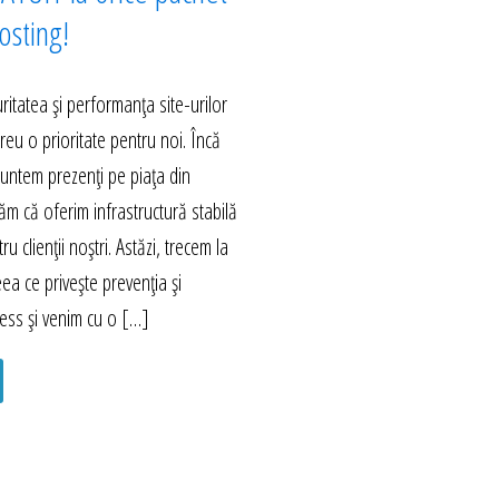
sting!
itatea și performanța site-urilor
eu o prioritate pentru noi. Încă
untem prezenți pe piața din
m că oferim infrastructură stabilă
ru clienții noștri. Astăzi, trecem la
eea ce privește prevenția și
ess și venim cu o […]