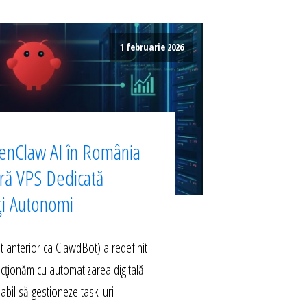
1 februarie 2026
enClaw AI în România
ură VPS Dedicată
ți Autonomi
anterior ca ClawdBot) a redefinit
acționăm cu automatizarea digitală.
abil să gestioneze task-uri