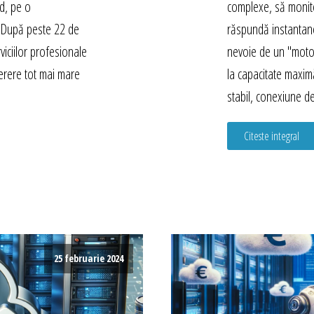
ed, pe o
complexe, să monito
ă. După peste 22 de
răspundă instantan
viciilor profesionale
nevoie de un "moto
erere tot mai mare
la capacitate maxi
stabil, conexiune d
Citeste integral
25 februarie 2024