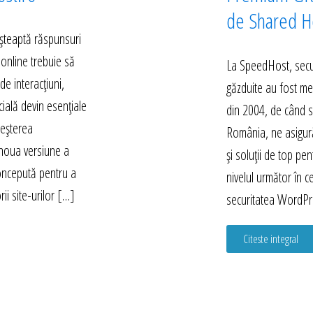
de Shared Ho
 așteaptă răspunsuri
 online trebuie să
La SpeedHost, secur
e interacțiuni,
găzduite au fost mer
icială devin esențiale
din 2004, de când s
reșterea
România, ne asigură
 noua versiune a
și soluții de top pent
concepută pentru a
nivelul următor în c
ii site-urilor […]
securitatea WordPr
Citeste integral