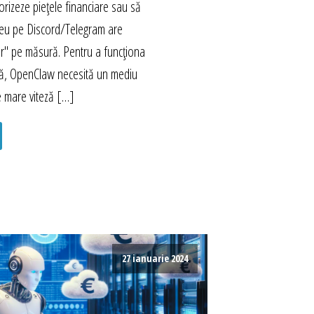
rizeze piețele financiare sau să
eu pe Discord/Telegram are
r" pe măsură. Pentru a funcționa
mă, OpenClaw necesită un mediu
e mare viteză […]
27 ianuarie 2024