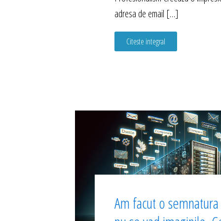
adresa de email […]
Citeste integral
Am facut o semnatura l