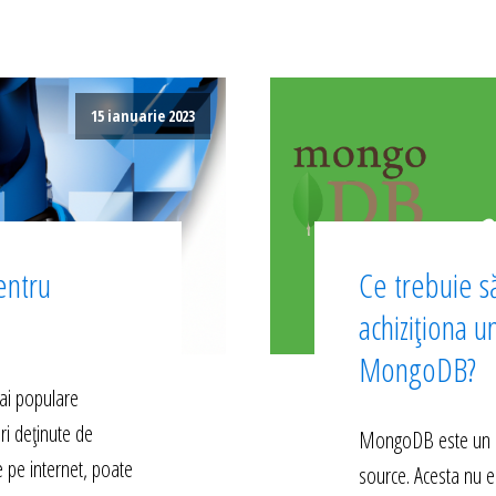
15 ianuarie 2023
entru
Ce trebuie să
achiziționa u
MongoDB?
ai populare
ri deținute de
MongoDB este un s
e pe internet, poate
source. Acesta nu e