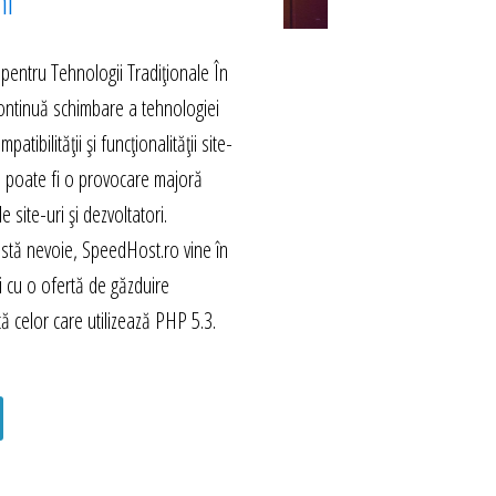
hi
 pentru Tehnologii Tradiționale În
continuă schimbare a tehnologiei
tibilității și funcționalității site-
i poate fi o provocare majoră
e site-uri și dezvoltatori.
stă nevoie, SpeedHost.ro vine în
săi cu o ofertă de găzduire
tă celor care utilizează PHP 5.3.