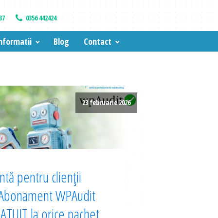
37
0356 442424
nformatii
Blog
Contact
23 februarie 2026
tă pentru clienții
 Abonament WPAudit
TUIT la orice pachet