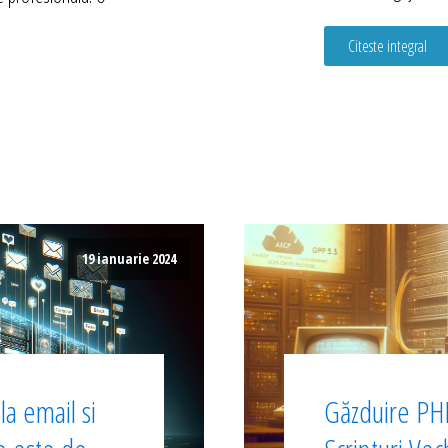
Citeste integral
19 ianuarie 2024
a email si
Găzduire PHP