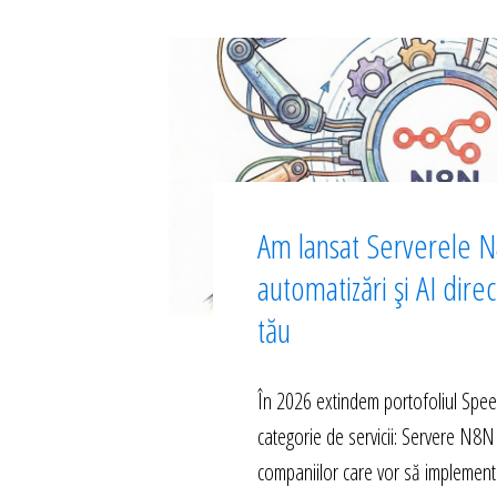
Am lansat Serverele N
automatizări și AI dire
tău
În 2026 extindem portofoliul Spe
categorie de servicii: Servere N8N
companiilor care vor să implement