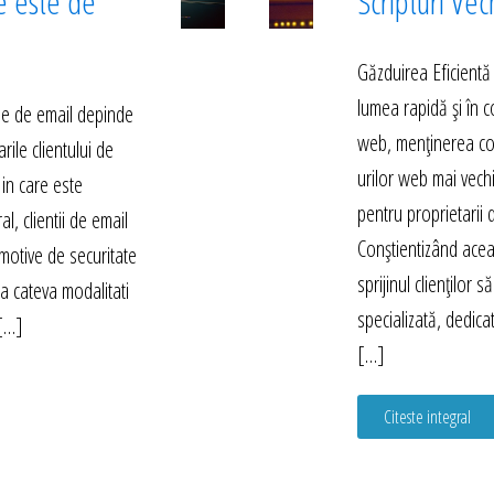
e este de
Scripturi Vec
Găzduirea Eficientă
lumea rapidă și în 
rile de email depinde
web, menținerea compa
arile clientului de
urilor web mai vech
 in care este
pentru proprietarii d
l, clientii de email
Conștientizând acea
motive de securitate
sprijinul clienților 
sta cateva modalitati
specializată, dedica
 […]
[…]
Citeste integral