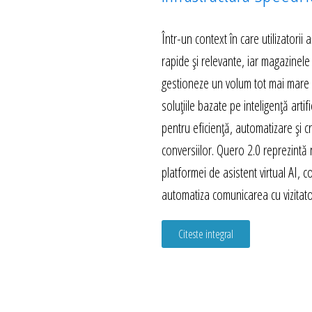
Într-un context în care utilizatorii
rapide și relevante, iar magazinele
gestioneze un volum tot mai mare d
soluțiile bazate pe inteligență artif
pentru eficiență, automatizare și c
conversiilor. Quero 2.0 reprezintă
platformei de asistent virtual AI, 
automatiza comunicarea cu vizitator
Citeste integral