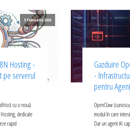
5 februarie 2026
8N Hosting -
Gazduire Op
ct pe serverul
- Infrastruct
pentru Agen
edHost cu o nouă
OpenClaw (cunoscut 
 Hosting, dedicate
modul în care inter
eze rapid
Dar un agent AI cap