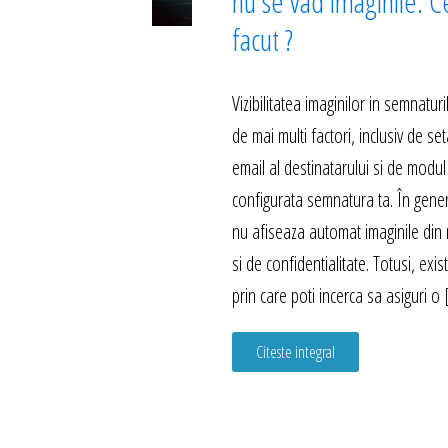
nu se vad imaginile. C
facut ?
Vizibilitatea imaginilor in semnatu
de mai multi factori, inclusiv de set
email al destinatarului si de modul
configurata semnatura ta. În genera
nu afiseaza automat imaginile din 
si de confidentialitate. Totusi, exi
prin care poti incerca sa asiguri o
Citeste integral