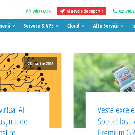
WhatsApp
Ai nevoie de suport ?
021 31072
enii
Servere & VPS
Cloud
Alte Servicii
I
28 martie 2026
irtual AI
Veste excelen
sținut de
SpeedHost:
ost.ro
Premium GRA