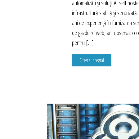
automatizări și soluții AI self host
infrastructură stabilă și securizat
ani de experiență în furnizarea ser
de găzduire web, am observat o c
pentru […]
Citeste integral