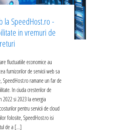
b la SpeedHost.ro -
ilitate in vremuri de
returi
are fluctuatiile economice au
ea furnizorilor de servicii web sa
le, SpeedHost.ro ramane un far de
ilitate. In ciuda cresterilor de
 in 2022 si 2023 la energia
costurilor pentru servicii de cloud
rilor folosite, SpeedHost.ro isi
ul de a […]