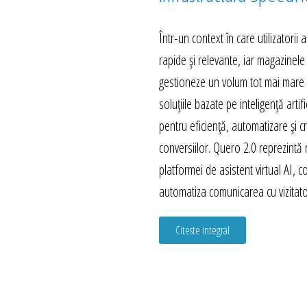
Într-un context în care utilizatorii
rapide și relevante, iar magazinele
gestioneze un volum tot mai mare d
soluțiile bazate pe inteligență artif
pentru eficiență, automatizare și c
conversiilor. Quero 2.0 reprezintă
platformei de asistent virtual AI, 
automatiza comunicarea cu vizitator
Citeste integral