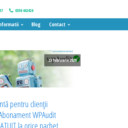
37
0356 442424
nformatii
Blog
Contact
23 februarie 2026
tă pentru clienții
 Abonament WPAudit
TUIT la orice pachet