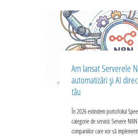
Am lansat Serverele N
automatizări și AI dire
tău
În 2026 extindem portofoliul Spe
categorie de servicii: Servere N8N
companiilor care vor să implement