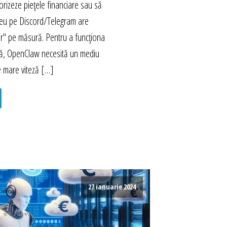
rizeze piețele financiare sau să
eu pe Discord/Telegram are
r" pe măsură. Pentru a funcționa
mă, OpenClaw necesită un mediu
e mare viteză […]
27 ianuarie 2024