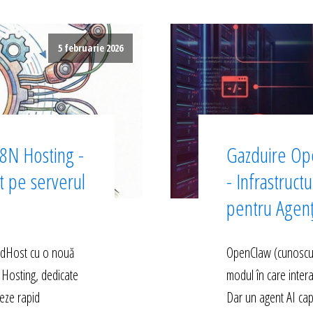
5 februarie 2026
8N Hosting -
Gazduire Op
ct pe serverul
- Infrastruct
pentru Agen
edHost cu o nouă
OpenClaw (cunoscut 
 Hosting, dedicate
modul în care inter
eze rapid
Dar un agent AI cap