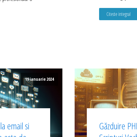
Citeste integral
19 ianuarie 2024
a email si
Găzduire PHP