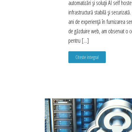
automatizări și soluții AI self host
infrastructură stabilă și securizat
ani de experiență în furnizarea ser
de găzduire web, am observat o c
pentru […]
Citeste integral