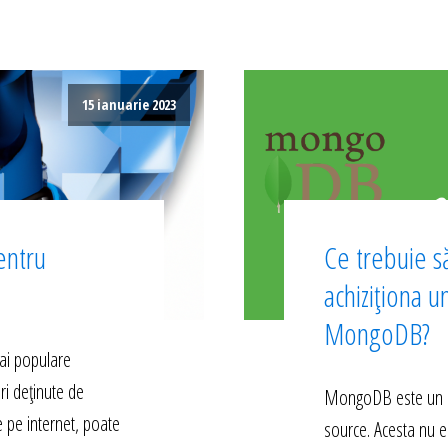
15 ianuarie 2023
entru
Ce trebuie să
achiziționa u
MongoDB?
ai populare
ri deținute de
MongoDB este un s
e pe internet, poate
source. Acesta nu e