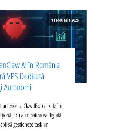
1 februarie 2026
enClaw AI în România
ură VPS Dedicată
ți Autonomi
anterior ca ClawdBot) a redefinit
acționăm cu automatizarea digitală.
abil să gestioneze task-uri