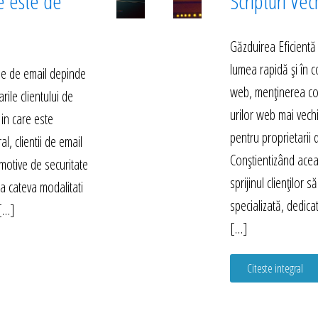
e este de
Scripturi Vec
Găzduirea Eficientă
lumea rapidă și în 
rile de email depinde
web, menținerea compa
arile clientului de
urilor web mai vech
 in care este
pentru proprietarii d
l, clientii de email
Conștientizând acea
motive de securitate
sprijinul clienților 
sta cateva modalitati
specializată, dedica
 […]
[…]
Citeste integral