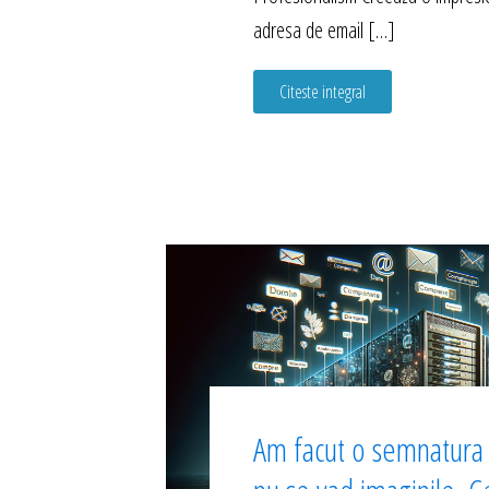
adresa de email […]
Citeste integral
Am facut o semnatura l