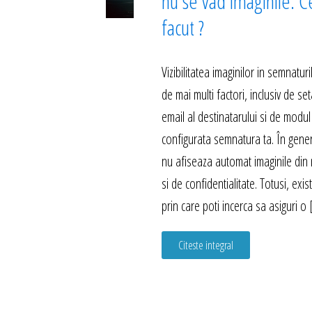
nu se vad imaginile. C
facut ?
Vizibilitatea imaginilor in semnatu
de mai multi factori, inclusiv de set
email al destinatarului si de modul
configurata semnatura ta. În genera
nu afiseaza automat imaginile din 
si de confidentialitate. Totusi, exi
prin care poti incerca sa asiguri o
Citeste integral