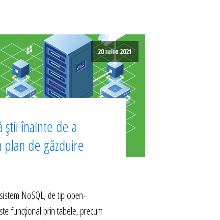
20 iulie 2021
 știi înainte de a
n plan de găzduire
istem NoSQL, de tip open-
ste funcțional prin tabele, precum