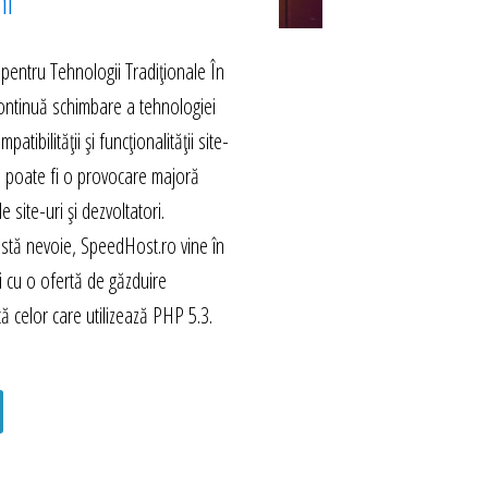
hi
 pentru Tehnologii Tradiționale În
continuă schimbare a tehnologiei
tibilității și funcționalității site-
i poate fi o provocare majoră
e site-uri și dezvoltatori.
stă nevoie, SpeedHost.ro vine în
săi cu o ofertă de găzduire
tă celor care utilizează PHP 5.3.