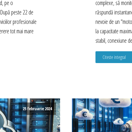
ed, pe o
complexe, să monito
ă. După peste 22 de
răspundă instantan
viciilor profesionale
nevoie de un "moto
erere tot mai mare
la capacitate maxi
stabil, conexiune d
Citeste integral
25 februarie 2024