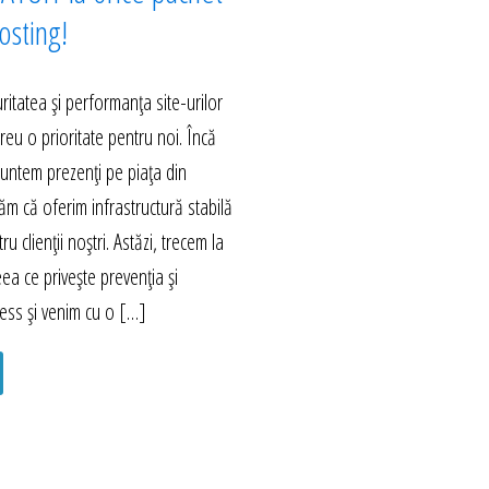
sting!
itatea și performanța site-urilor
eu o prioritate pentru noi. Încă
untem prezenți pe piața din
m că oferim infrastructură stabilă
ru clienții noștri. Astăzi, trecem la
eea ce privește prevenția și
ess și venim cu o […]