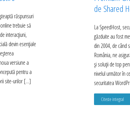
de Shared Ho
 așteaptă răspunsuri
 online trebuie să
La SpeedHost, secur
e interacțiuni,
găzduite au fost mer
icială devin esențiale
din 2004, de când s
reșterea
România, ne asigură
 noua versiune a
și soluții de top pent
concepută pentru a
nivelul următor în c
ii site-urilor […]
securitatea WordPr
Citeste integral