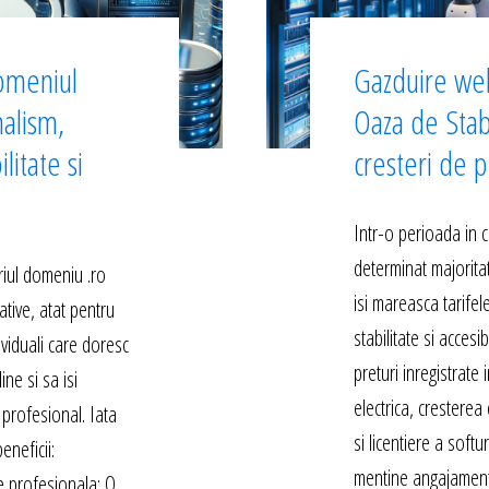
omeniul
Gazduire we
nalism,
Oaza de Stab
litate si
cresteri de p
Intr-o perioada in c
determinat majoritat
iul domeniu .ro
isi mareasca tarife
ative, atat pentru
stabilitate si accesib
dividuali care doresc
preturi inregistrate
ne si sa isi
electrica, cresterea 
profesional. Iata
si licentiere a softu
eneficii:
mentine angajament
e profesionala: O