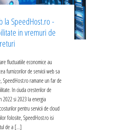
b la SpeedHost.ro -
ilitate in vremuri de
returi
are fluctuatiile economice au
ea furnizorilor de servicii web sa
le, SpeedHost.ro ramane un far de
ilitate. In ciuda cresterilor de
 in 2022 si 2023 la energia
costurilor pentru servicii de cloud
rilor folosite, SpeedHost.ro isi
ul de a […]