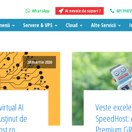
WhatsApp
Ai nevoie de suport ?
021 31072
enii
Servere & VPS
Cloud
Alte Servicii
I
28 martie 2026
irtual AI
Veste excelen
sținut de
SpeedHost:
ost.ro
Premium GRA