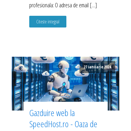
profesionala: O adresa de email […]
Citeste integral
27 ianuarie 2024
Gazduire web la
SpeedHost.ro - Oaza de