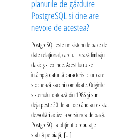
planurile de găzduire
PostgreSQL si cine are
nevoie de acestea?
PostgreSQL este un sistem de baze de
date relațional, care utilizează limbajul
clasic și-l extinde. Acest lucru se
întâmplă datorită caracteristicilor care
stochează sarcini complicate. Originile
sistemului datează din 1986 și sunt
deja peste 30 de ani de când au existat
dezvoltări active la versiunea de bază.
PostgreSQL a obținut o reputație
stabilă pe piață, […]