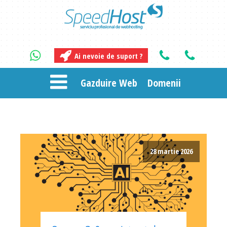
Ai nevoie de suport ?
Gazduire Web
Domenii
28 martie 2026