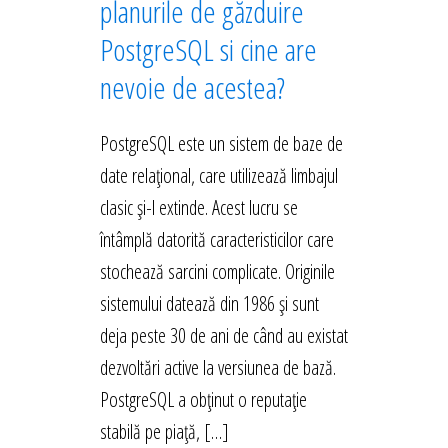
planurile de găzduire
PostgreSQL si cine are
nevoie de acestea?
PostgreSQL este un sistem de baze de
date relațional, care utilizează limbajul
clasic și-l extinde. Acest lucru se
întâmplă datorită caracteristicilor care
stochează sarcini complicate. Originile
sistemului datează din 1986 și sunt
deja peste 30 de ani de când au existat
dezvoltări active la versiunea de bază.
PostgreSQL a obținut o reputație
stabilă pe piață, […]