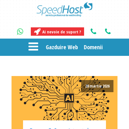
Ai nevoie de suport ?
Gazduire Web
Domenii
28 martie 2026