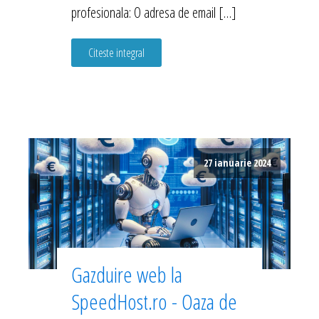
profesionala: O adresa de email […]
Citeste integral
27 ianuarie 2024
Gazduire web la
SpeedHost.ro - Oaza de