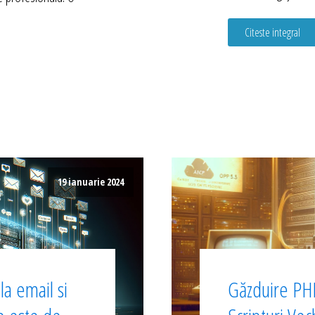
Citeste integral
19 ianuarie 2024
a email si
Găzduire PHP