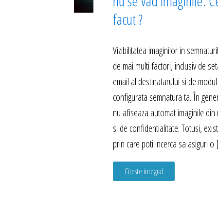
nu se vad imaginile. C
facut ?
Vizibilitatea imaginilor in semnatu
de mai multi factori, inclusiv de set
email al destinatarului si de modul
configurata semnatura ta. În genera
nu afiseaza automat imaginile din 
si de confidentialitate. Totusi, exi
prin care poti incerca sa asiguri o
Citeste integral