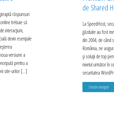
de Shared Ho
 așteaptă răspunsuri
 online trebuie să
La SpeedHost, secur
e interacțiuni,
găzduite au fost mer
icială devin esențiale
din 2004, de când s
reșterea
România, ne asigură
 noua versiune a
și soluții de top pent
concepută pentru a
nivelul următor în c
ii site-urilor […]
securitatea WordPr
Citeste integral