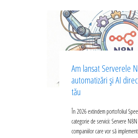
Am lansat Serverele N
automatizări și AI dire
tău
În 2026 extindem portofoliul Spe
categorie de servicii: Servere N8N
companiilor care vor să implement