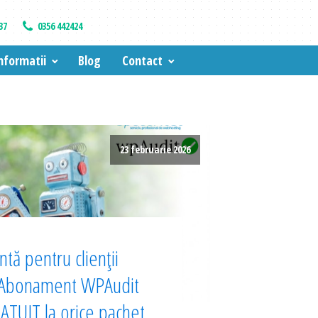
37
0356 442424
nformatii
Blog
Contact
23 februarie 2026
tă pentru clienții
 Abonament WPAudit
TUIT la orice pachet