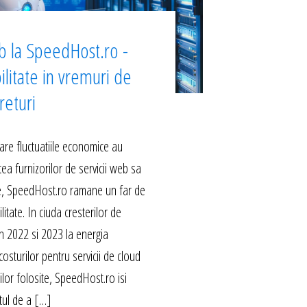
b la SpeedHost.ro -
ilitate in vremuri de
returi
are fluctuatiile economice au
ea furnizorilor de servicii web sa
le, SpeedHost.ro ramane un far de
ilitate. In ciuda cresterilor de
 in 2022 si 2023 la energia
costurilor pentru servicii de cloud
rilor folosite, SpeedHost.ro isi
ul de a […]