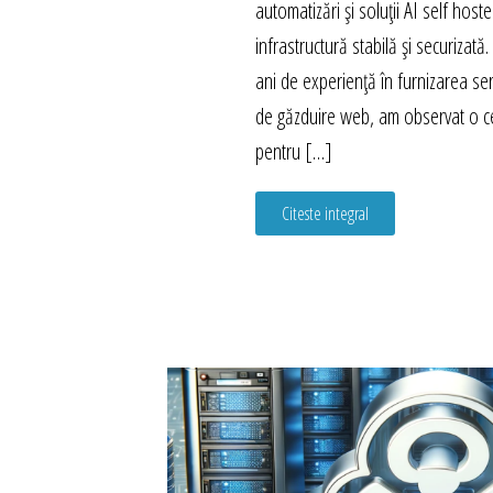
automatizări și soluții AI self host
infrastructură stabilă și securizat
ani de experiență în furnizarea ser
de găzduire web, am observat o c
pentru […]
Citeste integral