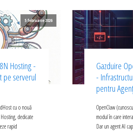
5 februarie 2026
8N Hosting -
Gazduire Op
ct pe serverul
- Infrastruct
pentru Agen
edHost cu o nouă
OpenClaw (cunoscut 
 Hosting, dedicate
modul în care inter
eze rapid
Dar un agent AI cap