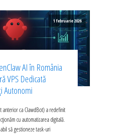
1 februarie 2026
enClaw AI în România
ură VPS Dedicată
ți Autonomi
anterior ca ClawdBot) a redefinit
acționăm cu automatizarea digitală.
abil să gestioneze task-uri