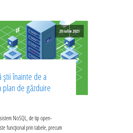
20 iulie 2021
 știi înainte de a
n plan de găzduire
istem NoSQL, de tip open-
ste funcțional prin tabele, precum