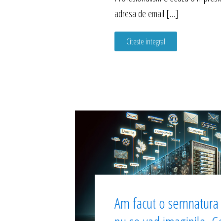
adresa de email […]
Citeste integral
Am facut o semnatura l