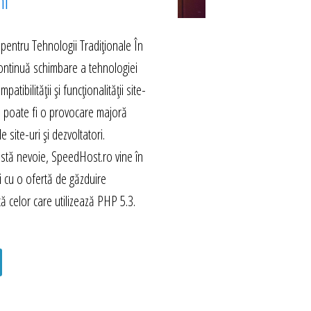
hi
 pentru Tehnologii Tradiționale În
continuă schimbare a tehnologiei
tibilității și funcționalității site-
i poate fi o provocare majoră
e site-uri și dezvoltatori.
stă nevoie, SpeedHost.ro vine în
săi cu o ofertă de găzduire
tă celor care utilizează PHP 5.3.