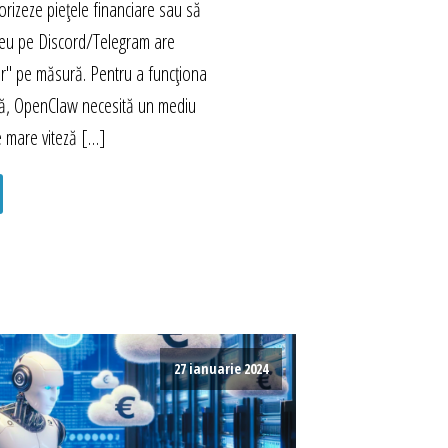
rizeze piețele financiare sau să
eu pe Discord/Telegram are
r" pe măsură. Pentru a funcționa
mă, OpenClaw necesită un mediu
e mare viteză […]
27 ianuarie 2024