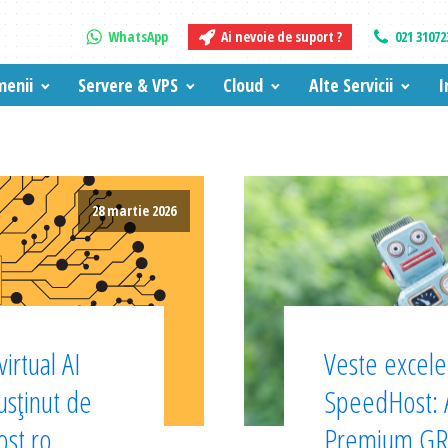
WhatsApp
Ai nevoie de suport ?
021 31072
enii
Servere & VPS
Cloud
Alte Servicii
I
28 martie 2026
irtual AI
Veste excelen
sținut de
SpeedHost:
ost.ro
Premium GRA