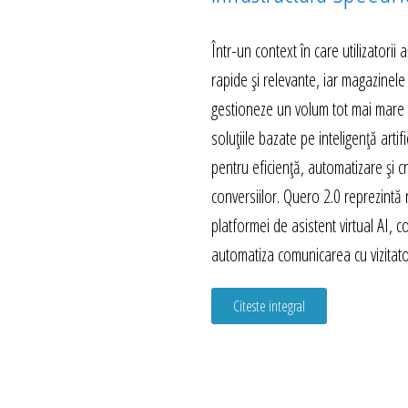
Într-un context în care utilizatorii
rapide și relevante, iar magazinele
gestioneze un volum tot mai mare d
soluțiile bazate pe inteligență artif
pentru eficiență, automatizare și c
conversiilor. Quero 2.0 reprezintă
platformei de asistent virtual AI, 
automatiza comunicarea cu vizitator
Citeste integral