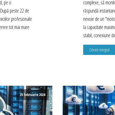
ed, pe o
complexe, să monito
ă. După peste 22 de
răspundă instantan
viciilor profesionale
nevoie de un "moto
erere tot mai mare
la capacitate maxi
stabil, conexiune d
Citeste integral
25 februarie 2024