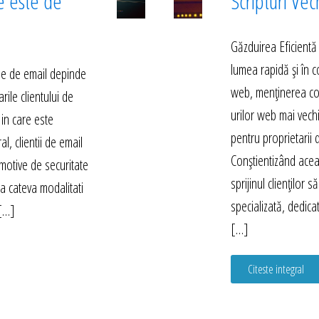
e este de
Scripturi Vec
Găzduirea Eficientă
lumea rapidă și în 
rile de email depinde
web, menținerea compa
arile clientului de
urilor web mai vech
 in care este
pentru proprietarii d
l, clientii de email
Conștientizând acea
motive de securitate
sprijinul clienților 
sta cateva modalitati
specializată, dedica
 […]
[…]
Citeste integral