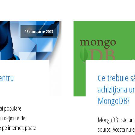
15 ianuarie 2023
entru
Ce trebuie să
achiziționa u
MongoDB?
ai populare
ri deținute de
MongoDB este un s
e pe internet, poate
source. Acesta nu e