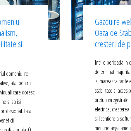
omeniul
Gazduire we
nalism,
Oaza de Stab
litate si
cresteri de p
Intr-o perioada in c
determinat majoritat
iul domeniu .ro
isi mareasca tarife
ative, atat pentru
stabilitate si accesib
dividuali care doresc
preturi inregistrate
ne si sa isi
electrica, cresterea 
profesional. Iata
si licentiere a softu
eneficii:
mentine angajament
e profesionala: O