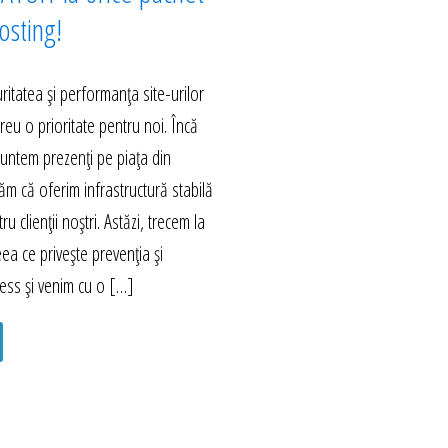
sting!
itatea și performanța site-urilor
eu o prioritate pentru noi. Încă
untem prezenți pe piața din
m că oferim infrastructură stabilă
ru clienții noștri. Astăzi, trecem la
eea ce privește prevenția și
ess și venim cu o […]