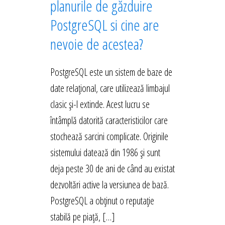
planurile de găzduire
PostgreSQL si cine are
nevoie de acestea?
PostgreSQL este un sistem de baze de
date relațional, care utilizează limbajul
clasic și-l extinde. Acest lucru se
întâmplă datorită caracteristicilor care
stochează sarcini complicate. Originile
sistemului datează din 1986 și sunt
deja peste 30 de ani de când au existat
dezvoltări active la versiunea de bază.
PostgreSQL a obținut o reputație
stabilă pe piață, […]