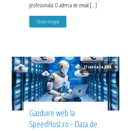
profesionala: O adresa de email […]
Citeste integral
27 ianuarie 2024
Gazduire web la
SpeedHost.ro - Oaza de