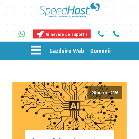
Ai nevoie de suport ?
Gazduire Web
Domenii
28 martie 2026